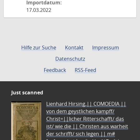
Importdatum:
17.03.2022
Hilfe zur Suche
Kontakt
Impressum
Datenschutz
Feedback
RSS-Feed
Just scanned
Lienhard Hirsing.|| COMOEDIA ||
von dem geystlichen kampff/
Christ=||licher Ritterschafft/ das
ist/ wie die || Christen aus warheit
der schrifft/ sich legen || m#