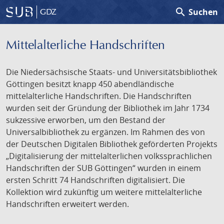
search
Suchen
GDZ
Mittelalterliche Handschriften
Die Niedersächsische Staats- und Universitätsbibliothek
Göttingen besitzt knapp 450 abendländische
mittelalterliche Handschriften. Die Handschriften
wurden seit der Gründung der Bibliothek im Jahr 1734
sukzessive erworben, um den Bestand der
Universalbibliothek zu ergänzen. Im Rahmen des von
der Deutschen Digitalen Bibliothek geförderten Projekts
„Digitalisierung der mittelalterlichen volkssprachlichen
Handschriften der SUB Göttingen“ wurden in einem
ersten Schritt 74 Handschriften digitalisiert. Die
Kollektion wird zukünftig um weitere mittelalterliche
Handschriften erweitert werden.