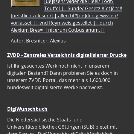
[ue]ssen/ wider die Heel/ Todt/
Teuffel || Sünde/ Gesetz #[et]c̃ tr#
[oe]stlich zulesen/|| allen bl#[oe]den gewissen/
vorfasset || vnd Reymweis gestellet || durch
Alexium Bres=||nicerum Cotbusianum.||
Autor: Bresnicer, Alexius
ZVDD - Zentrales Verzeichnis digitalisierter Drucke
Ist Ihr gesuchtes Werk noch nicht in unserem
digitalen Bestand? Dann probieren Sie es doch in
unserem ZVDD Portal, das mehr als 1.600.000
bundesweit digitalisierte Werke nachweist.
DigiWunschbuch
Die Niedersächsische Staats- und
Universitätsbibliothek Göttingen (SUB) bietet mit