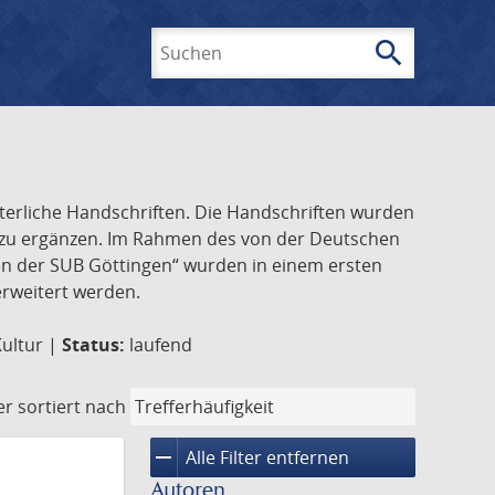
search
Suchen
lterliche Handschriften. Die Handschriften wurden
k zu ergänzen. Im Rahmen des von der Deutschen
ften der SUB Göttingen“ wurden in einem ersten
 erweitert werden.
Kultur |
Status:
laufend
er
sortiert nach
remove
Alle Filter entfernen
Autoren