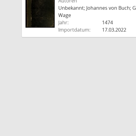
Autoren
Unbekannt; Johannes von Buch; Go
Wage
Jahr:
1474
Importdatum:
17.03.2022