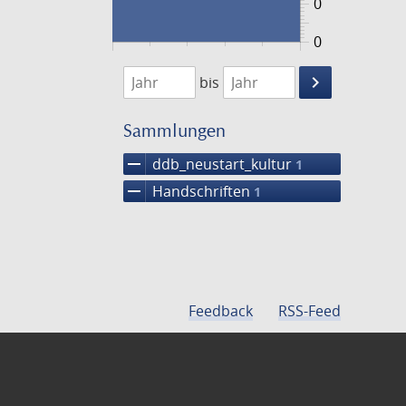
0
0
1474
1475
keyboard_arrow_right
bis
Suche
einschränke
Sammlungen
remove
ddb_neustart_kultur
1
remove
Handschriften
1
Feedback
RSS-Feed