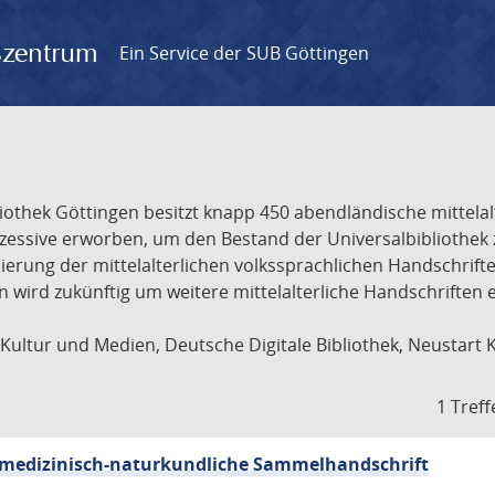
gszentrum
Ein Service der SUB Göttingen
liothek Göttingen besitzt knapp 450 abendländische mittela
ukzessive erworben, um den Bestand der Universalbibliothe
lisierung der mittelalterlichen volkssprachlichen Handschri
ion wird zukünftig um weitere mittelalterliche Handschriften
ultur und Medien, Deutsche Digitale Bibliothek, Neustart 
1 Treff
sch-medizinisch-naturkundliche Sammelhandschrift