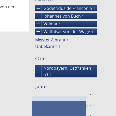
 von der
remove
Godefridus de Franconia
1
remove
Johannes von Buch
1
remove
Volmar
1
remove
Walthisar von der Wage
1
Meister Albrant
1
Unbekannt
1
Orte
remove
Nordbayern, Ostfranken
(?)
1
Jahre
1
1