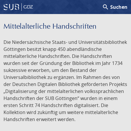
search
Suchen
GDZ
Mittelalterliche Handschriften
Die Niedersächsische Staats- und Universitätsbibliothek
Göttingen besitzt knapp 450 abendländische
mittelalterliche Handschriften. Die Handschriften
wurden seit der Gründung der Bibliothek im Jahr 1734
sukzessive erworben, um den Bestand der
Universalbibliothek zu ergänzen. Im Rahmen des von
der Deutschen Digitalen Bibliothek geförderten Projekts
„Digitalisierung der mittelalterlichen volkssprachlichen
Handschriften der SUB Göttingen“ wurden in einem
ersten Schritt 74 Handschriften digitalisiert. Die
Kollektion wird zukünftig um weitere mittelalterliche
Handschriften erweitert werden.