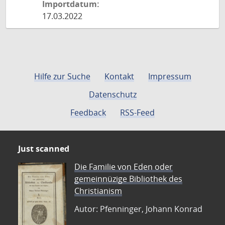
Importdatum:
17.03.2022
Hilfe zur Suche
Kontakt
Impressum
Datenschutz
Feedback
RSS-Feed
Just scanned
Die Familie von Eden oder
gemeinnüzige Bibliothek des
Christianism
Autor: Pfenninger, Johann Konrad