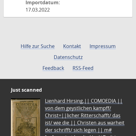
Importdatum:
17.03.2022
Hilfe zur Suche
Kontakt
Impressum
Datenschutz
Feedback
RSS-Feed
Just scanned
Lienhard Hirsing.|| COMOEDIA ||
von dem geystlichen kampff/
Christ=||licher Ritterschafft/ das
ist/ wie die || Christen aus warheit
der schrifft/ sich legen || m#