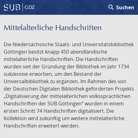
search
Suchen
GDZ
Mittelalterliche Handschriften
Die Niedersächsische Staats- und Universitätsbibliothek
Göttingen besitzt knapp 450 abendländische
mittelalterliche Handschriften. Die Handschriften
wurden seit der Gründung der Bibliothek im Jahr 1734
sukzessive erworben, um den Bestand der
Universalbibliothek zu ergänzen. Im Rahmen des von
der Deutschen Digitalen Bibliothek geförderten Projekts
„Digitalisierung der mittelalterlichen volkssprachlichen
Handschriften der SUB Göttingen“ wurden in einem
ersten Schritt 74 Handschriften digitalisiert. Die
Kollektion wird zukünftig um weitere mittelalterliche
Handschriften erweitert werden.