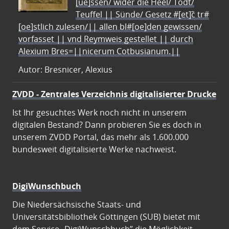
[ue]ssen/ wider die Heel/ Todt/
Teuffel || Sünde/ Gesetz #[et]c̃ tr#
[oe]stlich zulesen/|| allen bl#[oe]den gewissen/
vorfasset || vnd Reymweis gestellet || durch
Alexium Bres=||nicerum Cotbusianum.||
Autor: Bresnicer, Alexius
ZVDD - Zentrales Verzeichnis digitalisierter Drucke
Ist Ihr gesuchtes Werk noch nicht in unserem
digitalen Bestand? Dann probieren Sie es doch in
unserem ZVDD Portal, das mehr als 1.600.000
bundesweit digitalisierte Werke nachweist.
DigiWunschbuch
Die Niedersächsische Staats- und
Universitätsbibliothek Göttingen (SUB) bietet mit