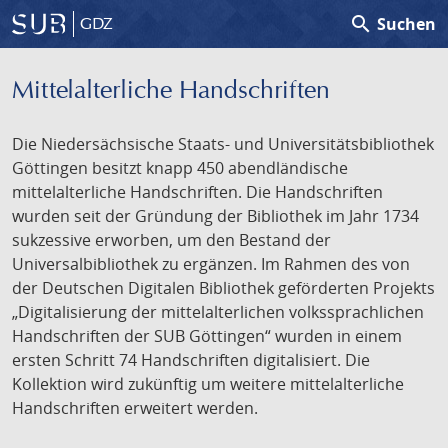
search
Suchen
GDZ
Mittelalterliche Handschriften
Die Niedersächsische Staats- und Universitätsbibliothek
Göttingen besitzt knapp 450 abendländische
mittelalterliche Handschriften. Die Handschriften
wurden seit der Gründung der Bibliothek im Jahr 1734
sukzessive erworben, um den Bestand der
Universalbibliothek zu ergänzen. Im Rahmen des von
der Deutschen Digitalen Bibliothek geförderten Projekts
„Digitalisierung der mittelalterlichen volkssprachlichen
Handschriften der SUB Göttingen“ wurden in einem
ersten Schritt 74 Handschriften digitalisiert. Die
Kollektion wird zukünftig um weitere mittelalterliche
Handschriften erweitert werden.