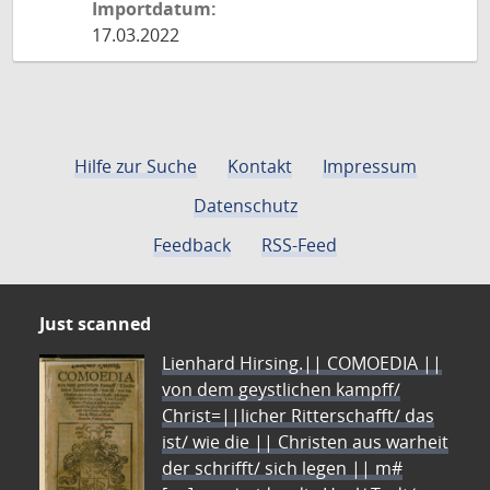
Importdatum:
17.03.2022
Hilfe zur Suche
Kontakt
Impressum
Datenschutz
Feedback
RSS-Feed
Just scanned
Lienhard Hirsing.|| COMOEDIA ||
von dem geystlichen kampff/
Christ=||licher Ritterschafft/ das
ist/ wie die || Christen aus warheit
der schrifft/ sich legen || m#