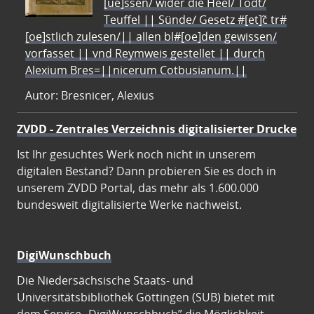
[ue]ssen/ wider die Heel/ Todt/
Teuffel || Sünde/ Gesetz #[et]c̃ tr#
[oe]stlich zulesen/|| allen bl#[oe]den gewissen/
vorfasset || vnd Reymweis gestellet || durch
Alexium Bres=||nicerum Cotbusianum.||
Autor: Bresnicer, Alexius
ZVDD - Zentrales Verzeichnis digitalisierter Drucke
Ist Ihr gesuchtes Werk noch nicht in unserem
digitalen Bestand? Dann probieren Sie es doch in
unserem ZVDD Portal, das mehr als 1.600.000
bundesweit digitalisierte Werke nachweist.
DigiWunschbuch
Die Niedersächsische Staats- und
Universitätsbibliothek Göttingen (SUB) bietet mit