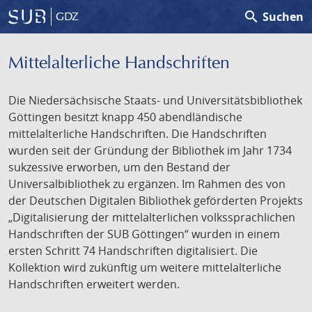
search
Suchen
GDZ
Mittelalterliche Handschriften
Die Niedersächsische Staats- und Universitätsbibliothek
Göttingen besitzt knapp 450 abendländische
mittelalterliche Handschriften. Die Handschriften
wurden seit der Gründung der Bibliothek im Jahr 1734
sukzessive erworben, um den Bestand der
Universalbibliothek zu ergänzen. Im Rahmen des von
der Deutschen Digitalen Bibliothek geförderten Projekts
„Digitalisierung der mittelalterlichen volkssprachlichen
Handschriften der SUB Göttingen“ wurden in einem
ersten Schritt 74 Handschriften digitalisiert. Die
Kollektion wird zukünftig um weitere mittelalterliche
Handschriften erweitert werden.