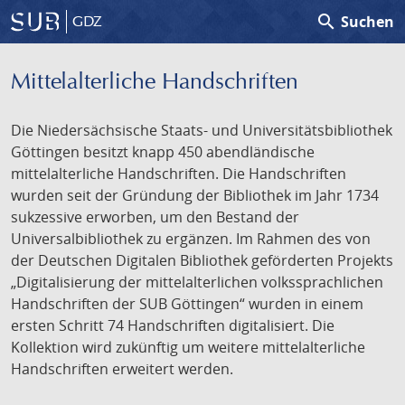
search
Suchen
GDZ
Mittelalterliche Handschriften
Die Niedersächsische Staats- und Universitätsbibliothek
Göttingen besitzt knapp 450 abendländische
mittelalterliche Handschriften. Die Handschriften
wurden seit der Gründung der Bibliothek im Jahr 1734
sukzessive erworben, um den Bestand der
Universalbibliothek zu ergänzen. Im Rahmen des von
der Deutschen Digitalen Bibliothek geförderten Projekts
„Digitalisierung der mittelalterlichen volkssprachlichen
Handschriften der SUB Göttingen“ wurden in einem
ersten Schritt 74 Handschriften digitalisiert. Die
Kollektion wird zukünftig um weitere mittelalterliche
Handschriften erweitert werden.