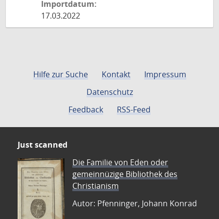
Importdatum:
17.03.2022
Hilfe zur Suche
Kontakt
Impressum
Datenschutz
Feedback
RSS-Feed
Just scanned
Die Familie von Eden oder
gemeinnüzige Bibliothek des
Christianism
Autor: Pfenninger, Johann Konrad