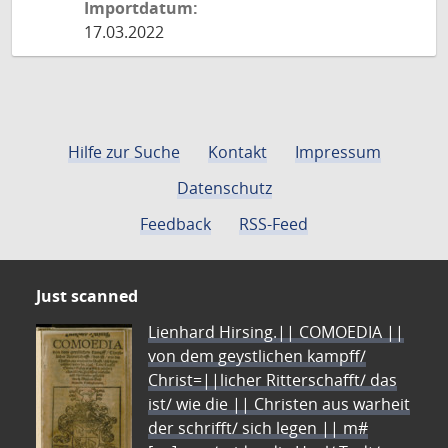
Importdatum:
17.03.2022
Hilfe zur Suche
Kontakt
Impressum
Datenschutz
Feedback
RSS-Feed
Just scanned
Lienhard Hirsing.|| COMOEDIA ||
von dem geystlichen kampff/
Christ=||licher Ritterschafft/ das
ist/ wie die || Christen aus warheit
der schrifft/ sich legen || m#