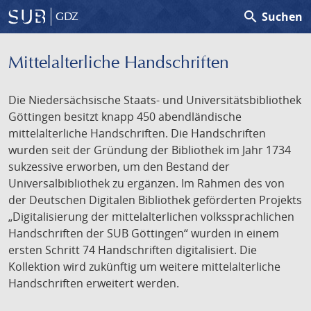
search
Suchen
GDZ
Mittelalterliche Handschriften
Die Niedersächsische Staats- und Universitätsbibliothek
Göttingen besitzt knapp 450 abendländische
mittelalterliche Handschriften. Die Handschriften
wurden seit der Gründung der Bibliothek im Jahr 1734
sukzessive erworben, um den Bestand der
Universalbibliothek zu ergänzen. Im Rahmen des von
der Deutschen Digitalen Bibliothek geförderten Projekts
„Digitalisierung der mittelalterlichen volkssprachlichen
Handschriften der SUB Göttingen“ wurden in einem
ersten Schritt 74 Handschriften digitalisiert. Die
Kollektion wird zukünftig um weitere mittelalterliche
Handschriften erweitert werden.