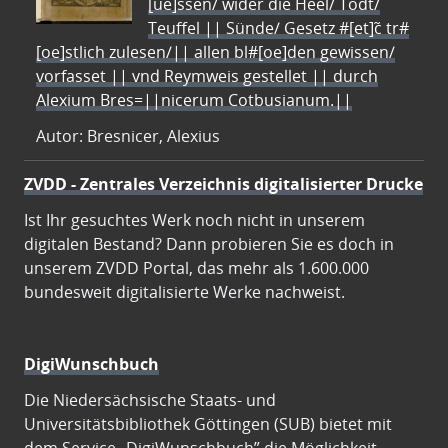
[ue]ssen/ wider die Heel/ Todt/
Teuffel || Sünde/ Gesetz #[et]c̃ tr#
[oe]stlich zulesen/|| allen bl#[oe]den gewissen/
vorfasset || vnd Reymweis gestellet || durch
Alexium Bres=||nicerum Cotbusianum.||
Autor: Bresnicer, Alexius
ZVDD - Zentrales Verzeichnis digitalisierter Drucke
Ist Ihr gesuchtes Werk noch nicht in unserem
digitalen Bestand? Dann probieren Sie es doch in
unserem ZVDD Portal, das mehr als 1.600.000
bundesweit digitalisierte Werke nachweist.
DigiWunschbuch
Die Niedersächsische Staats- und
Universitätsbibliothek Göttingen (SUB) bietet mit