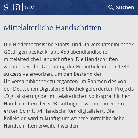
search
Suchen
GDZ
Mittelalterliche Handschriften
Die Niedersächsische Staats- und Universitätsbibliothek
Göttingen besitzt knapp 450 abendländische
mittelalterliche Handschriften. Die Handschriften
wurden seit der Gründung der Bibliothek im Jahr 1734
sukzessive erworben, um den Bestand der
Universalbibliothek zu ergänzen. Im Rahmen des von
der Deutschen Digitalen Bibliothek geförderten Projekts
„Digitalisierung der mittelalterlichen volkssprachlichen
Handschriften der SUB Göttingen“ wurden in einem
ersten Schritt 74 Handschriften digitalisiert. Die
Kollektion wird zukünftig um weitere mittelalterliche
Handschriften erweitert werden.