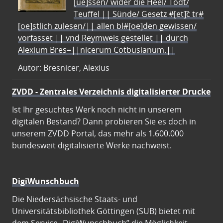
[ue]ssen/ wider die Heel/ Todt/
Teuffel || Sünde/ Gesetz #[et]c̃ tr#
[oe]stlich zulesen/|| allen bl#[oe]den gewissen/
vorfasset || vnd Reymweis gestellet || durch
Alexium Bres=||nicerum Cotbusianum.||
Autor: Bresnicer, Alexius
ZVDD - Zentrales Verzeichnis digitalisierter Drucke
Ist Ihr gesuchtes Werk noch nicht in unserem
digitalen Bestand? Dann probieren Sie es doch in
unserem ZVDD Portal, das mehr als 1.600.000
bundesweit digitalisierte Werke nachweist.
DigiWunschbuch
Die Niedersächsische Staats- und
Universitätsbibliothek Göttingen (SUB) bietet mit