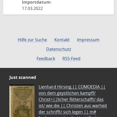
Importdatum:
17.03.2022
Hilfe zur Suche
Kontakt
Impressum
Datenschutz
Feedback
RSS-Feed
Just scanned
Lienhard Hirsing.|| COMOEDIA ||
von dem geystlichen kampff/
Christ=||licher Ritterschafft/ das
ist/ wie die || Christen aus warheit
der schrifft/ sich legen || m#