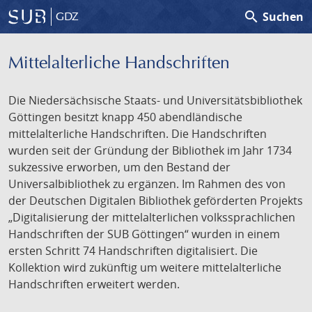
search
Suchen
GDZ
Mittelalterliche Handschriften
Die Niedersächsische Staats- und Universitätsbibliothek
Göttingen besitzt knapp 450 abendländische
mittelalterliche Handschriften. Die Handschriften
wurden seit der Gründung der Bibliothek im Jahr 1734
sukzessive erworben, um den Bestand der
Universalbibliothek zu ergänzen. Im Rahmen des von
der Deutschen Digitalen Bibliothek geförderten Projekts
„Digitalisierung der mittelalterlichen volkssprachlichen
Handschriften der SUB Göttingen“ wurden in einem
ersten Schritt 74 Handschriften digitalisiert. Die
Kollektion wird zukünftig um weitere mittelalterliche
Handschriften erweitert werden.