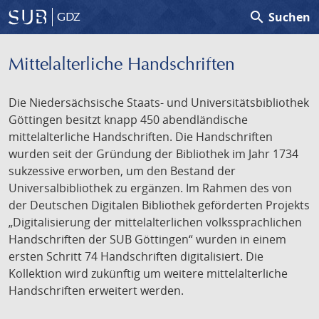
search
Suchen
GDZ
Mittelalterliche Handschriften
Die Niedersächsische Staats- und Universitätsbibliothek
Göttingen besitzt knapp 450 abendländische
mittelalterliche Handschriften. Die Handschriften
wurden seit der Gründung der Bibliothek im Jahr 1734
sukzessive erworben, um den Bestand der
Universalbibliothek zu ergänzen. Im Rahmen des von
der Deutschen Digitalen Bibliothek geförderten Projekts
„Digitalisierung der mittelalterlichen volkssprachlichen
Handschriften der SUB Göttingen“ wurden in einem
ersten Schritt 74 Handschriften digitalisiert. Die
Kollektion wird zukünftig um weitere mittelalterliche
Handschriften erweitert werden.