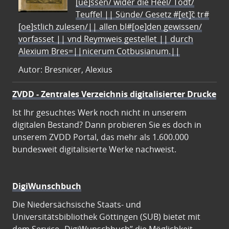
[ue]ssen/ wider die Heel/ Todt/
Teuffel || Sünde/ Gesetz #[et]c̃ tr#
[oe]stlich zulesen/|| allen bl#[oe]den gewissen/
vorfasset || vnd Reymweis gestellet || durch
Alexium Bres=||nicerum Cotbusianum.||
Autor: Bresnicer, Alexius
ZVDD - Zentrales Verzeichnis digitalisierter Drucke
Ist Ihr gesuchtes Werk noch nicht in unserem
digitalen Bestand? Dann probieren Sie es doch in
unserem ZVDD Portal, das mehr als 1.600.000
bundesweit digitalisierte Werke nachweist.
DigiWunschbuch
Die Niedersächsische Staats- und
Universitätsbibliothek Göttingen (SUB) bietet mit