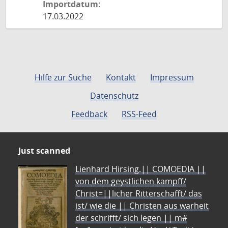
Importdatum:
17.03.2022
Hilfe zur Suche
Kontakt
Impressum
Datenschutz
Feedback
RSS-Feed
Just scanned
Lienhard Hirsing.|| COMOEDIA ||
von dem geystlichen kampff/
Christ=||licher Ritterschafft/ das
ist/ wie die || Christen aus warheit
der schrifft/ sich legen || m#