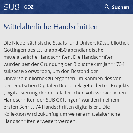
search
Suchen
GDZ
Mittelalterliche Handschriften
Die Niedersächsische Staats- und Universitätsbibliothek
Göttingen besitzt knapp 450 abendländische
mittelalterliche Handschriften. Die Handschriften
wurden seit der Gründung der Bibliothek im Jahr 1734
sukzessive erworben, um den Bestand der
Universalbibliothek zu ergänzen. Im Rahmen des von
der Deutschen Digitalen Bibliothek geförderten Projekts
„Digitalisierung der mittelalterlichen volkssprachlichen
Handschriften der SUB Göttingen“ wurden in einem
ersten Schritt 74 Handschriften digitalisiert. Die
Kollektion wird zukünftig um weitere mittelalterliche
Handschriften erweitert werden.