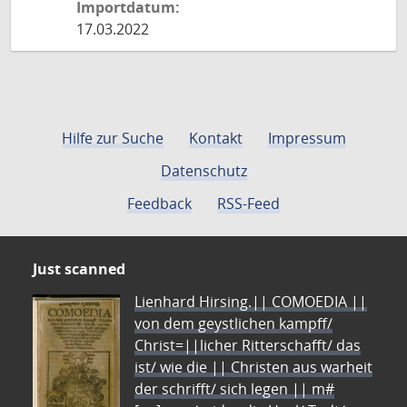
Importdatum:
17.03.2022
Hilfe zur Suche
Kontakt
Impressum
Datenschutz
Feedback
RSS-Feed
Just scanned
Lienhard Hirsing.|| COMOEDIA ||
von dem geystlichen kampff/
Christ=||licher Ritterschafft/ das
ist/ wie die || Christen aus warheit
der schrifft/ sich legen || m#