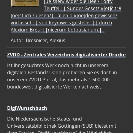
[ue]ssen/ wider die Heel/ Todt/
Teuffel || Sünde/ Gesetz #[et]c̃ tr#
[oe]stlich zulesen/|| allen bl#[oe]den gewissen/
vorfasset || vnd Reymweis gestellet || durch
Alexium Bres=||nicerum Cotbusianum.||
Autor: Bresnicer, Alexius
ZVDD - Zentrales Verzeichnis digitalisierter Drucke
Ist Ihr gesuchtes Werk noch nicht in unserem
digitalen Bestand? Dann probieren Sie es doch in
unserem ZVDD Portal, das mehr als 1.600.000
bundesweit digitalisierte Werke nachweist.
DigiWunschbuch
Die Niedersächsische Staats- und
Universitätsbibliothek Göttingen (SUB) bietet mit