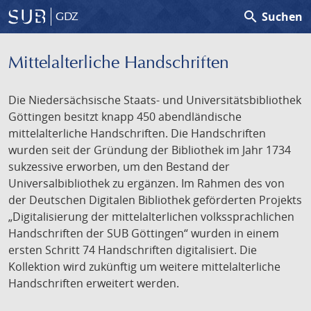
search
Suchen
GDZ
Mittelalterliche Handschriften
Die Niedersächsische Staats- und Universitätsbibliothek
Göttingen besitzt knapp 450 abendländische
mittelalterliche Handschriften. Die Handschriften
wurden seit der Gründung der Bibliothek im Jahr 1734
sukzessive erworben, um den Bestand der
Universalbibliothek zu ergänzen. Im Rahmen des von
der Deutschen Digitalen Bibliothek geförderten Projekts
„Digitalisierung der mittelalterlichen volkssprachlichen
Handschriften der SUB Göttingen“ wurden in einem
ersten Schritt 74 Handschriften digitalisiert. Die
Kollektion wird zukünftig um weitere mittelalterliche
Handschriften erweitert werden.