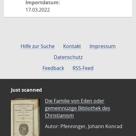
Importdatum:
17.03.2022
Hilfe zur Suche
Kontakt
Impressum
Datenschutz
Feedback
RSS-Feed
Just scanned
Die Familie von Eden oder
gemeinnüzige Bibliothek des
Christianism
Autor: Pfenninger, Johann Konrad