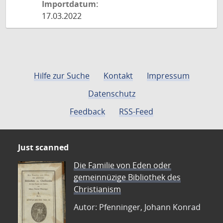
Importdatum:
17.03.2022
Hilfe zur Suche
Kontakt
Impressum
Datenschutz
Feedback
RSS-Feed
Just scanned
Die Familie von Eden oder
gemeinnüzige Bibliothek des
Christianism
Autor: Pfenninger, Johann Konrad