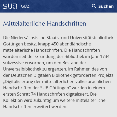
search
Suchen
GDZ
Mittelalterliche Handschriften
Die Niedersächsische Staats- und Universitätsbibliothek
Göttingen besitzt knapp 450 abendländische
mittelalterliche Handschriften. Die Handschriften
wurden seit der Gründung der Bibliothek im Jahr 1734
sukzessive erworben, um den Bestand der
Universalbibliothek zu ergänzen. Im Rahmen des von
der Deutschen Digitalen Bibliothek geförderten Projekts
„Digitalisierung der mittelalterlichen volkssprachlichen
Handschriften der SUB Göttingen“ wurden in einem
ersten Schritt 74 Handschriften digitalisiert. Die
Kollektion wird zukünftig um weitere mittelalterliche
Handschriften erweitert werden.