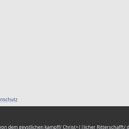
nschutz
n dem geystlichen kampff/ Christ=||licher Ritterschafft/ da