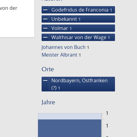
 von der
remove
Godefridus de Franconia
1
remove
Unbekannt
1
remove
Volmar
1
remove
Walthisar von der Wage
1
Johannes von Buch
1
Meister Albrant
1
Orte
remove
Nordbayern, Ostfranken
(?)
1
Jahre
1
1