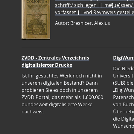
schrifft/ sich legen || m#[ue]ssen/
vorfasset || vnd Reymweis gestel
Autor: Bresnicer, Alexius
ZVDD - Zentrales Verzeichnis
DigiWun
digitalisierter Drucke
Die Nied
Ist Ihr gesuchtes Werk noch nicht in
Universit
unserem digitalen Bestand? Dann
(SUB) bie
probieren Sie es doch in unserem
„DigiWun
ZVDD Portal, das mehr als 1.600.000
Patenscha
bundesweit digitalisierte Werke
von Büch
nachweist.
Übernehm
die Digit
Wunschb