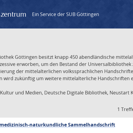
gszentrum
Ein Service der SUB Göttingen
liothek Göttingen besitzt knapp 450 abendländische mittela
ukzessive erworben, um den Bestand der Universalbibliothe
lisierung der mittelalterlichen volkssprachlichen Handschri
ion wird zukünftig um weitere mittelalterliche Handschriften
ultur und Medien, Deutsche Digitale Bibliothek, Neustart 
1 Treff
sch-medizinisch-naturkundliche Sammelhandschrift