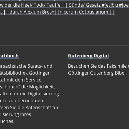
 wider die Heel/ Todt/ Teuffel || Sünde/ Gesetz #[et]c̃ tr#[o
let || durch Alexium Bres=||nicerum Cotbusianum.||
schbuch
Gutenberg Digital
ersächsische Staats- und
Besuchen Sie das Faksimile 
ätsbibliothek Göttingen
Göttinger Gutenberg Bibel.
tet mit dem Service
schbuch” die Möglichkeit,
ften für die Digitalisierung
ern zu übernehmen.
en Sie die Patenschaft für
alisierung Ihres
uches.