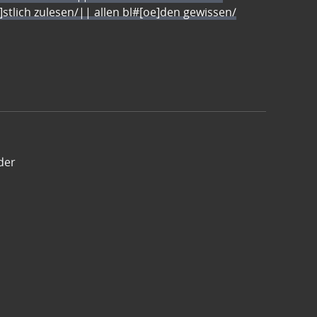
e]stlich zulesen/|| allen bl#[oe]den gewissen/
der