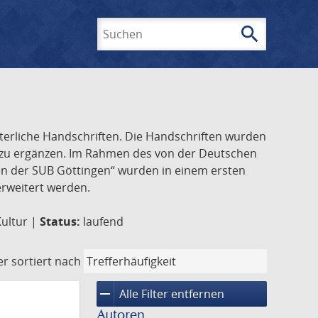
search
Suchen
lterliche Handschriften. Die Handschriften wurden
k zu ergänzen. Im Rahmen des von der Deutschen
ften der SUB Göttingen“ wurden in einem ersten
 erweitert werden.
Kultur |
Status:
laufend
er
sortiert nach
remove
Alle Filter entfernen
Autoren