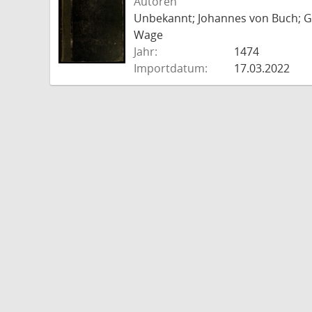
Autoren
Unbekannt; Johannes von Buch; Go
Wage
Jahr:
1474
Importdatum:
17.03.2022