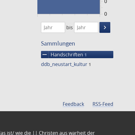
0
0
1474
1475
keyboard_arrow_right
bis
Suche
einschränke
Sammlungen
remove
Handschriften
1
ddb_neustart_kultur
1
Feedback
RSS-Feed
s ist/ wie die || Christen aus warheit der