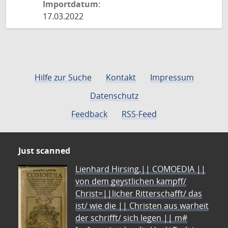
Importdatum:
17.03.2022
Hilfe zur Suche
Kontakt
Impressum
Datenschutz
Feedback
RSS-Feed
Just scanned
Lienhard Hirsing.|| COMOEDIA ||
von dem geystlichen kampff/
Christ=||licher Ritterschafft/ das
ist/ wie die || Christen aus warheit
der schrifft/ sich legen || m#