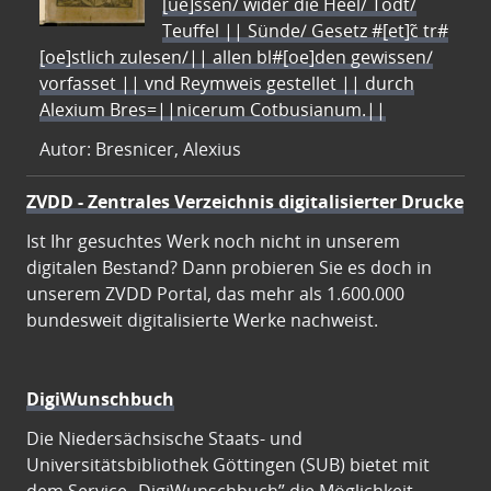
[ue]ssen/ wider die Heel/ Todt/
Teuffel || Sünde/ Gesetz #[et]c̃ tr#
[oe]stlich zulesen/|| allen bl#[oe]den gewissen/
vorfasset || vnd Reymweis gestellet || durch
Alexium Bres=||nicerum Cotbusianum.||
Autor: Bresnicer, Alexius
ZVDD - Zentrales Verzeichnis digitalisierter Drucke
Ist Ihr gesuchtes Werk noch nicht in unserem
digitalen Bestand? Dann probieren Sie es doch in
unserem ZVDD Portal, das mehr als 1.600.000
bundesweit digitalisierte Werke nachweist.
DigiWunschbuch
Die Niedersächsische Staats- und
Universitätsbibliothek Göttingen (SUB) bietet mit