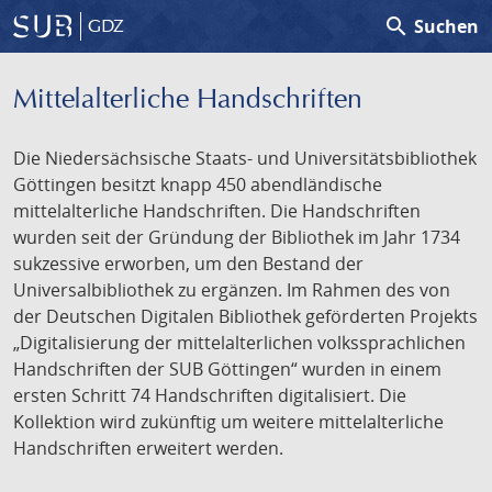
search
Suchen
GDZ
Mittelalterliche Handschriften
Die Niedersächsische Staats- und Universitätsbibliothek
Göttingen besitzt knapp 450 abendländische
mittelalterliche Handschriften. Die Handschriften
wurden seit der Gründung der Bibliothek im Jahr 1734
sukzessive erworben, um den Bestand der
Universalbibliothek zu ergänzen. Im Rahmen des von
der Deutschen Digitalen Bibliothek geförderten Projekts
„Digitalisierung der mittelalterlichen volkssprachlichen
Handschriften der SUB Göttingen“ wurden in einem
ersten Schritt 74 Handschriften digitalisiert. Die
Kollektion wird zukünftig um weitere mittelalterliche
Handschriften erweitert werden.