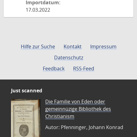
Importdatum:
17.03.2022
Hilfe zur Suche
Kontakt
Impressum
Datenschutz
Feedback
RSS-Feed
Just scanned
Die Familie von Eden oder
gemeinnüzige Bibliothek des
Christianism
Autor: Pfenninger, Johann Konrad