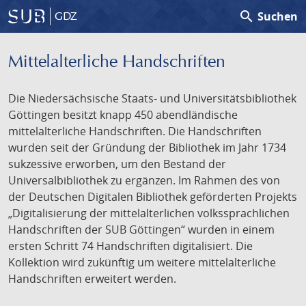
search
Suchen
GDZ
Mittelalterliche Handschriften
Die Niedersächsische Staats- und Universitätsbibliothek
Göttingen besitzt knapp 450 abendländische
mittelalterliche Handschriften. Die Handschriften
wurden seit der Gründung der Bibliothek im Jahr 1734
sukzessive erworben, um den Bestand der
Universalbibliothek zu ergänzen. Im Rahmen des von
der Deutschen Digitalen Bibliothek geförderten Projekts
„Digitalisierung der mittelalterlichen volkssprachlichen
Handschriften der SUB Göttingen“ wurden in einem
ersten Schritt 74 Handschriften digitalisiert. Die
Kollektion wird zukünftig um weitere mittelalterliche
Handschriften erweitert werden.