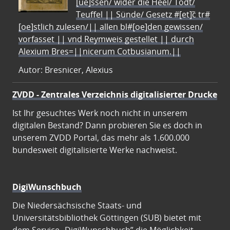
[ue]ssen/ wider die Heel/ Todt/
Teuffel || Sünde/ Gesetz #[et]c̃ tr#
[oe]stlich zulesen/|| allen bl#[oe]den gewissen/
vorfasset || vnd Reymweis gestellet || durch
Alexium Bres=||nicerum Cotbusianum.||
Autor: Bresnicer, Alexius
ZVDD - Zentrales Verzeichnis digitalisierter Drucke
Ist Ihr gesuchtes Werk noch nicht in unserem
digitalen Bestand? Dann probieren Sie es doch in
unserem ZVDD Portal, das mehr als 1.600.000
bundesweit digitalisierte Werke nachweist.
DigiWunschbuch
Die Niedersächsische Staats- und
Universitätsbibliothek Göttingen (SUB) bietet mit