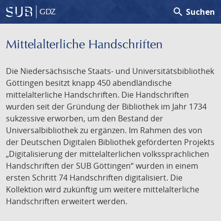
search
Suchen
GDZ
Mittelalterliche Handschriften
Die Niedersächsische Staats- und Universitätsbibliothek
Göttingen besitzt knapp 450 abendländische
mittelalterliche Handschriften. Die Handschriften
wurden seit der Gründung der Bibliothek im Jahr 1734
sukzessive erworben, um den Bestand der
Universalbibliothek zu ergänzen. Im Rahmen des von
der Deutschen Digitalen Bibliothek geförderten Projekts
„Digitalisierung der mittelalterlichen volkssprachlichen
Handschriften der SUB Göttingen“ wurden in einem
ersten Schritt 74 Handschriften digitalisiert. Die
Kollektion wird zukünftig um weitere mittelalterliche
Handschriften erweitert werden.