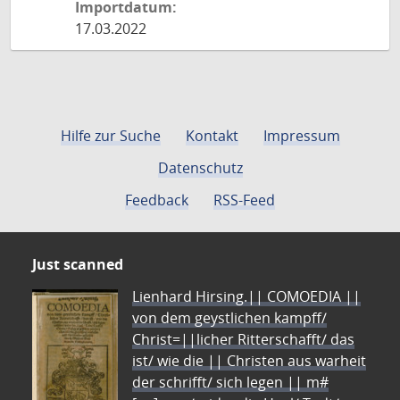
Importdatum:
17.03.2022
Hilfe zur Suche
Kontakt
Impressum
Datenschutz
Feedback
RSS-Feed
Just scanned
Lienhard Hirsing.|| COMOEDIA ||
von dem geystlichen kampff/
Christ=||licher Ritterschafft/ das
ist/ wie die || Christen aus warheit
der schrifft/ sich legen || m#