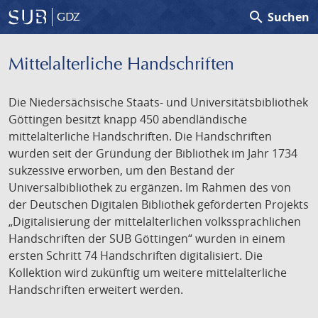
search
Suchen
GDZ
Mittelalterliche Handschriften
Die Niedersächsische Staats- und Universitätsbibliothek
Göttingen besitzt knapp 450 abendländische
mittelalterliche Handschriften. Die Handschriften
wurden seit der Gründung der Bibliothek im Jahr 1734
sukzessive erworben, um den Bestand der
Universalbibliothek zu ergänzen. Im Rahmen des von
der Deutschen Digitalen Bibliothek geförderten Projekts
„Digitalisierung der mittelalterlichen volkssprachlichen
Handschriften der SUB Göttingen“ wurden in einem
ersten Schritt 74 Handschriften digitalisiert. Die
Kollektion wird zukünftig um weitere mittelalterliche
Handschriften erweitert werden.