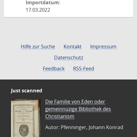
Importdatum:
17.03.2022
Hilfe zur Suche
Kontakt
Impressum
Datenschutz
Feedback
RSS-Feed
Just scanned
Die Familie von Eden oder
gemeinnüzige Bibliothek des
Christianism
Autor: Pfenninger, Johann Konrad