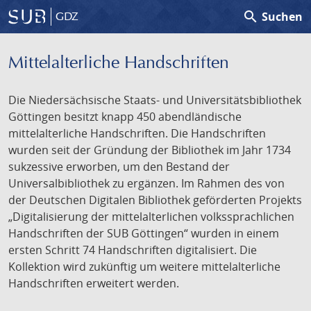
search
Suchen
GDZ
Mittelalterliche Handschriften
Die Niedersächsische Staats- und Universitätsbibliothek
Göttingen besitzt knapp 450 abendländische
mittelalterliche Handschriften. Die Handschriften
wurden seit der Gründung der Bibliothek im Jahr 1734
sukzessive erworben, um den Bestand der
Universalbibliothek zu ergänzen. Im Rahmen des von
der Deutschen Digitalen Bibliothek geförderten Projekts
„Digitalisierung der mittelalterlichen volkssprachlichen
Handschriften der SUB Göttingen“ wurden in einem
ersten Schritt 74 Handschriften digitalisiert. Die
Kollektion wird zukünftig um weitere mittelalterliche
Handschriften erweitert werden.