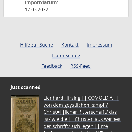
Importdatum:
17.03.2022
Hilfe zur Suche
Kontakt
Impressum
Datenschutz
Feedback
RSS-Feed
Just scanned
Lienhard Hirsing.|| COMOEDIA ||
von dem geystlichen kampff/
Christ=||licher Ritterschafft/ das
ist/ wie die || Christen aus warheit
der schrifft/ sich legen || m#