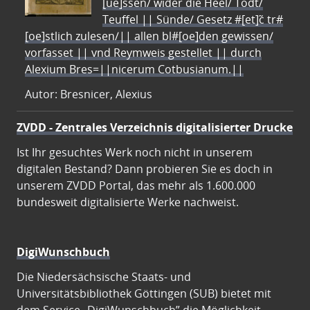
[ue]ssen/ wider die Heel/ Todt/
Teuffel || Sünde/ Gesetz #[et]c̃ tr#
[oe]stlich zulesen/|| allen bl#[oe]den gewissen/
vorfasset || vnd Reymweis gestellet || durch
Alexium Bres=||nicerum Cotbusianum.||
Autor: Bresnicer, Alexius
ZVDD - Zentrales Verzeichnis digitalisierter Drucke
Ist Ihr gesuchtes Werk noch nicht in unserem
digitalen Bestand? Dann probieren Sie es doch in
unserem ZVDD Portal, das mehr als 1.600.000
bundesweit digitalisierte Werke nachweist.
DigiWunschbuch
Die Niedersächsische Staats- und
Universitätsbibliothek Göttingen (SUB) bietet mit