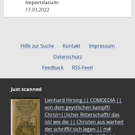
Importdatum:
17.03.2022
Hilfe zur Suche
Kontakt
Impressum
Datenschutz
Feedback
RSS-Feed
Just scanned
Lienhard Hirsing.|| COMOEDIA ||
von dem geystlichen kampff/
Christ=||licher Ritterschafft/ das
ist/ wie die || Christen aus warheit
der schrifft/ sich legen || m#