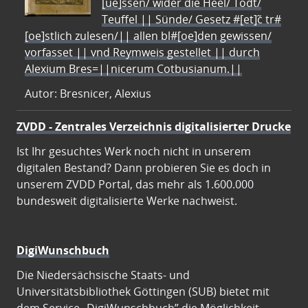
[ue]ssen/ wider die Heel/ Todt/
Teuffel || Sünde/ Gesetz #[et]c̃ tr#
[oe]stlich zulesen/|| allen bl#[oe]den gewissen/
vorfasset || vnd Reymweis gestellet || durch
Alexium Bres=||nicerum Cotbusianum.||
Autor: Bresnicer, Alexius
ZVDD - Zentrales Verzeichnis digitalisierter Drucke
Ist Ihr gesuchtes Werk noch nicht in unserem
digitalen Bestand? Dann probieren Sie es doch in
unserem ZVDD Portal, das mehr als 1.600.000
bundesweit digitalisierte Werke nachweist.
DigiWunschbuch
Die Niedersächsische Staats- und
Universitätsbibliothek Göttingen (SUB) bietet mit