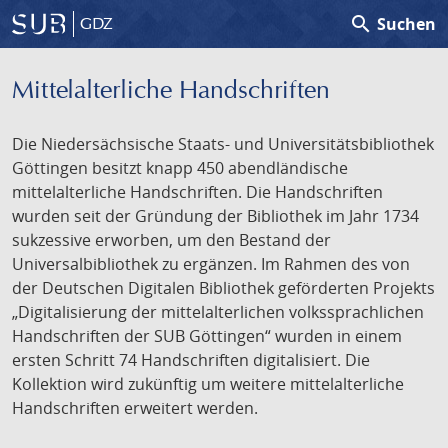
search
Suchen
GDZ
Mittelalterliche Handschriften
Die Niedersächsische Staats- und Universitätsbibliothek
Göttingen besitzt knapp 450 abendländische
mittelalterliche Handschriften. Die Handschriften
wurden seit der Gründung der Bibliothek im Jahr 1734
sukzessive erworben, um den Bestand der
Universalbibliothek zu ergänzen. Im Rahmen des von
der Deutschen Digitalen Bibliothek geförderten Projekts
„Digitalisierung der mittelalterlichen volkssprachlichen
Handschriften der SUB Göttingen“ wurden in einem
ersten Schritt 74 Handschriften digitalisiert. Die
Kollektion wird zukünftig um weitere mittelalterliche
Handschriften erweitert werden.