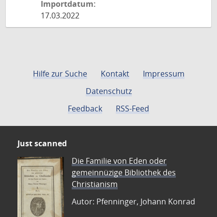
Importdatum:
17.03.2022
Hilfe zur Suche
Kontakt
Impressum
Datenschutz
Feedback
RSS-Feed
Just scanned
Die Familie von Eden oder
gemeinnüzige Bibliothek des
Christianism
Autor: Pfenninger, Johann Konrad