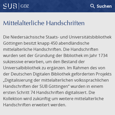
search
Suchen
GDZ
Mittelalterliche Handschriften
Die Niedersächsische Staats- und Universitätsbibliothek
Göttingen besitzt knapp 450 abendländische
mittelalterliche Handschriften. Die Handschriften
wurden seit der Gründung der Bibliothek im Jahr 1734
sukzessive erworben, um den Bestand der
Universalbibliothek zu ergänzen. Im Rahmen des von
der Deutschen Digitalen Bibliothek geförderten Projekts
„Digitalisierung der mittelalterlichen volkssprachlichen
Handschriften der SUB Göttingen“ wurden in einem
ersten Schritt 74 Handschriften digitalisiert. Die
Kollektion wird zukünftig um weitere mittelalterliche
Handschriften erweitert werden.