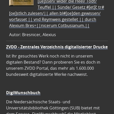
[ue]ssen/ wider die Heel/ Todt/
Teuffel || Sünde/ Gesetz #[et]c̃ tr#
[oe]stlich zulesen/|| allen bl#[oe]den gewissen/
vorfasset || vnd Reymweis gestellet || durch
Alexium Bres=||nicerum Cotbusianum.||
Autor: Bresnicer, Alexius
ZVDD - Zentrales Verzeichnis digitalisierter Drucke
Ist Ihr gesuchtes Werk noch nicht in unserem
digitalen Bestand? Dann probieren Sie es doch in
unserem ZVDD Portal, das mehr als 1.600.000
bundesweit digitalisierte Werke nachweist.
DigiWunschbuch
Die Niedersächsische Staats- und
Universitätsbibliothek Göttingen (SUB) bietet mit