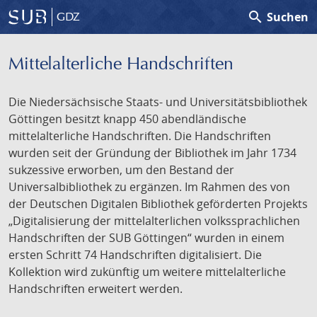
search
Suchen
GDZ
Mittelalterliche Handschriften
Die Niedersächsische Staats- und Universitätsbibliothek
Göttingen besitzt knapp 450 abendländische
mittelalterliche Handschriften. Die Handschriften
wurden seit der Gründung der Bibliothek im Jahr 1734
sukzessive erworben, um den Bestand der
Universalbibliothek zu ergänzen. Im Rahmen des von
der Deutschen Digitalen Bibliothek geförderten Projekts
„Digitalisierung der mittelalterlichen volkssprachlichen
Handschriften der SUB Göttingen“ wurden in einem
ersten Schritt 74 Handschriften digitalisiert. Die
Kollektion wird zukünftig um weitere mittelalterliche
Handschriften erweitert werden.