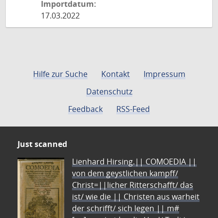
Importdatum:
17.03.2022
Hilfe zur Suche
Kontakt
Impressum
Datenschutz
Feedback
RSS-Feed
Just scanned
Lienhard Hirsing.|| COMOEDIA ||
von dem geystlichen kampff/
Christ=||licher Ritterschafft/ das
ist/ wie die || Christen aus warheit
der schrifft/ sich legen || m#