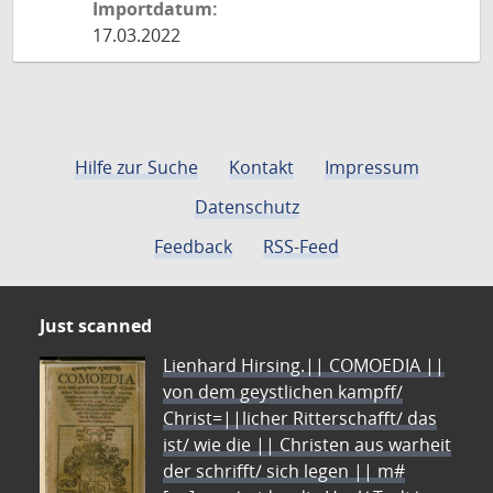
Importdatum:
17.03.2022
Hilfe zur Suche
Kontakt
Impressum
Datenschutz
Feedback
RSS-Feed
Just scanned
Lienhard Hirsing.|| COMOEDIA ||
von dem geystlichen kampff/
Christ=||licher Ritterschafft/ das
ist/ wie die || Christen aus warheit
der schrifft/ sich legen || m#