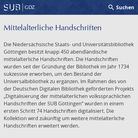
search
Suchen
GDZ
Mittelalterliche Handschriften
Die Niedersächsische Staats- und Universitätsbibliothek
Göttingen besitzt knapp 450 abendländische
mittelalterliche Handschriften. Die Handschriften
wurden seit der Gründung der Bibliothek im Jahr 1734
sukzessive erworben, um den Bestand der
Universalbibliothek zu ergänzen. Im Rahmen des von
der Deutschen Digitalen Bibliothek geförderten Projekts
„Digitalisierung der mittelalterlichen volkssprachlichen
Handschriften der SUB Göttingen“ wurden in einem
ersten Schritt 74 Handschriften digitalisiert. Die
Kollektion wird zukünftig um weitere mittelalterliche
Handschriften erweitert werden.