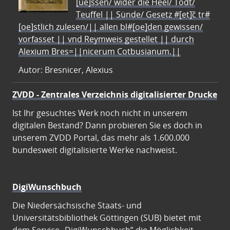
[ue]ssen/ wider die Heel/ Todt/
Teuffel || Sünde/ Gesetz #[et]c̃ tr#
[oe]stlich zulesen/|| allen bl#[oe]den gewissen/
vorfasset || vnd Reymweis gestellet || durch
Alexium Bres=||nicerum Cotbusianum.||
Autor: Bresnicer, Alexius
ZVDD - Zentrales Verzeichnis digitalisierter Drucke
Ist Ihr gesuchtes Werk noch nicht in unserem
digitalen Bestand? Dann probieren Sie es doch in
unserem ZVDD Portal, das mehr als 1.600.000
bundesweit digitalisierte Werke nachweist.
DigiWunschbuch
Die Niedersächsische Staats- und
Universitätsbibliothek Göttingen (SUB) bietet mit