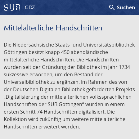
search
Suchen
GDZ
Mittelalterliche Handschriften
Die Niedersächsische Staats- und Universitätsbibliothek
Göttingen besitzt knapp 450 abendländische
mittelalterliche Handschriften. Die Handschriften
wurden seit der Gründung der Bibliothek im Jahr 1734
sukzessive erworben, um den Bestand der
Universalbibliothek zu ergänzen. Im Rahmen des von
der Deutschen Digitalen Bibliothek geförderten Projekts
„Digitalisierung der mittelalterlichen volkssprachlichen
Handschriften der SUB Göttingen“ wurden in einem
ersten Schritt 74 Handschriften digitalisiert. Die
Kollektion wird zukünftig um weitere mittelalterliche
Handschriften erweitert werden.