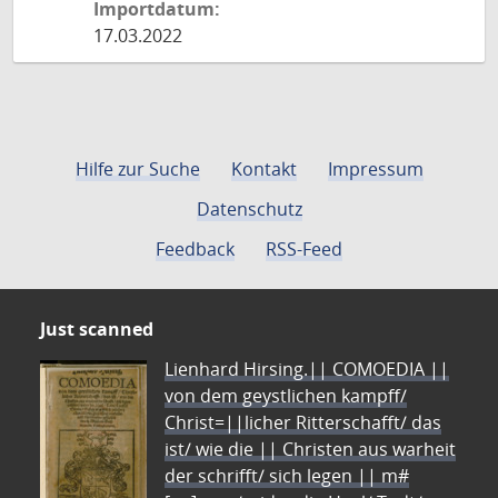
Importdatum:
17.03.2022
Hilfe zur Suche
Kontakt
Impressum
Datenschutz
Feedback
RSS-Feed
Just scanned
Lienhard Hirsing.|| COMOEDIA ||
von dem geystlichen kampff/
Christ=||licher Ritterschafft/ das
ist/ wie die || Christen aus warheit
der schrifft/ sich legen || m#