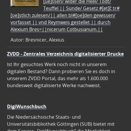
[ue]ssen/ wider die Heel/ Todt/
Teuffel || Sünde/ Gesetz #[et]c̃ tr#
[oe]stlich zulesen/|| allen bl#[oe]den gewissen/
vorfasset || vnd Reymweis gestellet || durch
Alexium Bres=||nicerum Cotbusianum.||
Autor: Bresnicer, Alexius
ZVDD - Zentrales Verzeichnis digitalisierter Drucke
Ist Ihr gesuchtes Werk noch nicht in unserem
digitalen Bestand? Dann probieren Sie es doch in
unserem ZVDD Portal, das mehr als 1.600.000
bundesweit digitalisierte Werke nachweist.
DigiWunschbuch
Die Niedersächsische Staats- und
Universitätsbibliothek Göttingen (SUB) bietet mit