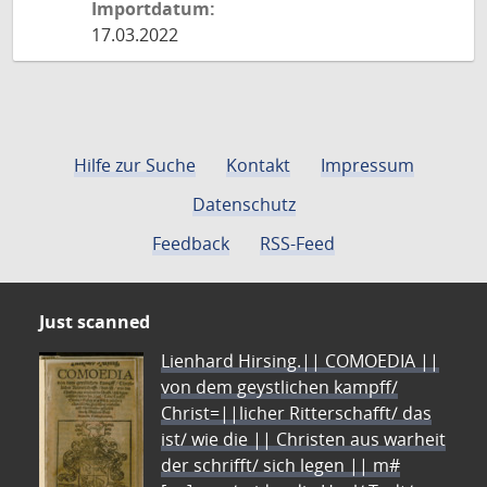
Importdatum:
17.03.2022
Hilfe zur Suche
Kontakt
Impressum
Datenschutz
Feedback
RSS-Feed
Just scanned
Lienhard Hirsing.|| COMOEDIA ||
von dem geystlichen kampff/
Christ=||licher Ritterschafft/ das
ist/ wie die || Christen aus warheit
der schrifft/ sich legen || m#