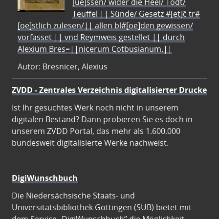
[ue]ssen/ wider die Heel/ Todt/
Teuffel || Sünde/ Gesetz #[et]c̃ tr#
[oe]stlich zulesen/|| allen bl#[oe]den gewissen/
vorfasset || vnd Reymweis gestellet || durch
Alexium Bres=||nicerum Cotbusianum.||
Autor: Bresnicer, Alexius
ZVDD - Zentrales Verzeichnis digitalisierter Drucke
Ist Ihr gesuchtes Werk noch nicht in unserem
digitalen Bestand? Dann probieren Sie es doch in
unserem ZVDD Portal, das mehr als 1.600.000
bundesweit digitalisierte Werke nachweist.
DigiWunschbuch
Die Niedersächsische Staats- und
Universitätsbibliothek Göttingen (SUB) bietet mit