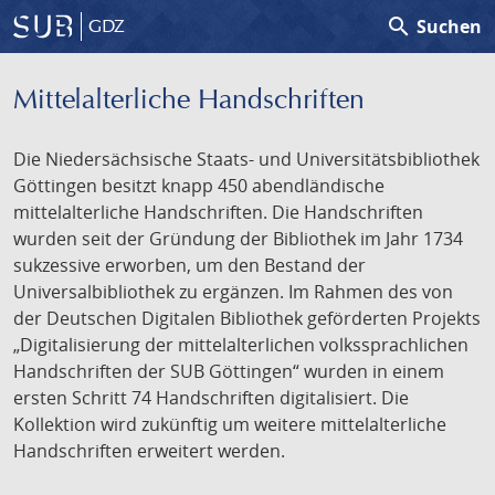
search
Suchen
GDZ
Mittelalterliche Handschriften
Die Niedersächsische Staats- und Universitätsbibliothek
Göttingen besitzt knapp 450 abendländische
mittelalterliche Handschriften. Die Handschriften
wurden seit der Gründung der Bibliothek im Jahr 1734
sukzessive erworben, um den Bestand der
Universalbibliothek zu ergänzen. Im Rahmen des von
der Deutschen Digitalen Bibliothek geförderten Projekts
„Digitalisierung der mittelalterlichen volkssprachlichen
Handschriften der SUB Göttingen“ wurden in einem
ersten Schritt 74 Handschriften digitalisiert. Die
Kollektion wird zukünftig um weitere mittelalterliche
Handschriften erweitert werden.