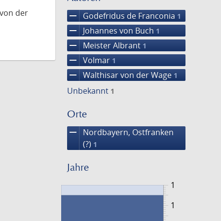
 von der
remove
Godefridus de Franconia
1
remove
Johannes von Buch
1
remove
Meister Albrant
1
remove
Volmar
1
remove
Walthisar von der Wage
1
Unbekannt
1
Orte
remove
Nordbayern, Ostfranken
(?)
1
Jahre
1
1