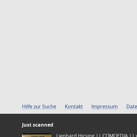
Hilfe zur Suche
Kontakt
Impressum
Date
Just scanned
Lienhard Hirsing.|| COMOEDIA || vo