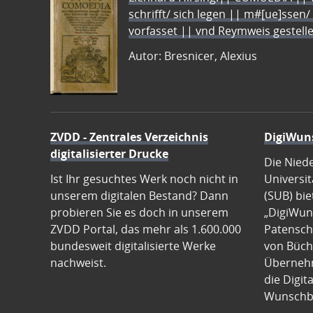
schrifft/ sich legen || m#[ue]ssen/
vorfasset || vnd Reymweis gestel
Autor: Bresnicer, Alexius
ZVDD - Zentrales Verzeichnis
DigiWun
digitalisierter Drucke
Die Nied
Ist Ihr gesuchtes Werk noch nicht in
Universit
unserem digitalen Bestand? Dann
(SUB) bie
probieren Sie es doch in unserem
„DigiWun
ZVDD Portal, das mehr als 1.600.000
Patenscha
bundesweit digitalisierte Werke
von Büch
nachweist.
Übernehm
die Digit
Wunschb