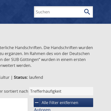
search
Suchen
lterliche Handschriften. Die Handschriften wurden
k zu ergänzen. Im Rahmen des von der Deutschen
ften der SUB Göttingen“ wurden in einem ersten
 erweitert werden.
Kultur |
Status:
laufend
er
sortiert nach
remove
Alle Filter entfernen
Autoren