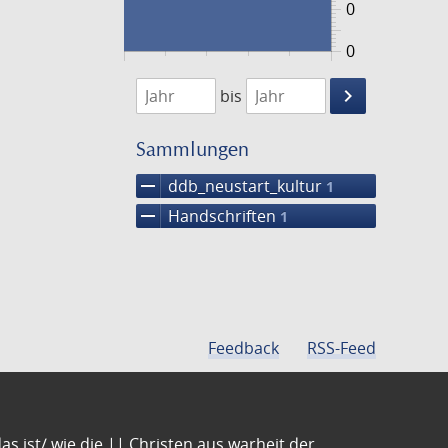
0
0
1474
1475
keyboard_arrow_right
bis
Suche
einschränke
Sammlungen
remove
ddb_neustart_kultur
1
remove
Handschriften
1
Feedback
RSS-Feed
s ist/ wie die || Christen aus warheit der