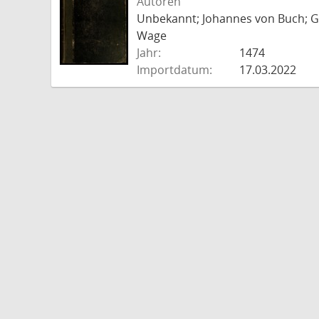
Autoren
Unbekannt; Johannes von Buch; Go
Wage
Jahr:
1474
Importdatum:
17.03.2022