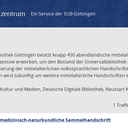
gszentrum
Ein Service der SUB Göttingen
liothek Göttingen besitzt knapp 450 abendländische mittela
ukzessive erworben, um den Bestand der Universalbibliothe
lisierung der mittelalterlichen volkssprachlichen Handschri
ion wird zukünftig um weitere mittelalterliche Handschriften
ultur und Medien, Deutsche Digitale Bibliothek, Neustart 
1 Treff
sch-medizinisch-naturkundliche Sammelhandschrift