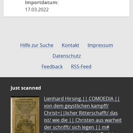
Importdatum:
17.03.2022
Hilfe zur Suche
Kontakt
Impressum
Datenschutz
Feedback
RSS-Feed
Just scanned
Lienhard Hirsing.|| COMOEDIA ||
von dem geystlichen kampff/
Christ=||licher Ritterschafft/ das
ist/ wie die || Christen aus warheit
der schrifft/ sich legen || m#