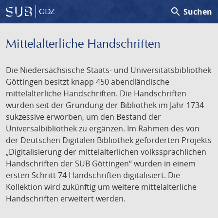
search
Suchen
GDZ
Mittelalterliche Handschriften
Die Niedersächsische Staats- und Universitätsbibliothek
Göttingen besitzt knapp 450 abendländische
mittelalterliche Handschriften. Die Handschriften
wurden seit der Gründung der Bibliothek im Jahr 1734
sukzessive erworben, um den Bestand der
Universalbibliothek zu ergänzen. Im Rahmen des von
der Deutschen Digitalen Bibliothek geförderten Projekts
„Digitalisierung der mittelalterlichen volkssprachlichen
Handschriften der SUB Göttingen“ wurden in einem
ersten Schritt 74 Handschriften digitalisiert. Die
Kollektion wird zukünftig um weitere mittelalterliche
Handschriften erweitert werden.