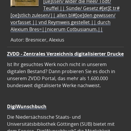
[ue]ssen/ wider die Heel/ Todt/
Teuffel || Sünde/ Gesetz #[et]c̃ tr#
[oe]stlich zulesen/|| allen bl#[oe]den gewissen/
vorfasset || vnd Reymweis gestellet || durch
Alexium Bres=||nicerum Cotbusianum.||
Autor: Bresnicer, Alexius
ZVDD - Zentrales Verzeichnis digitalisierter Drucke
Ist Ihr gesuchtes Werk noch nicht in unserem
digitalen Bestand? Dann probieren Sie es doch in
unserem ZVDD Portal, das mehr als 1.600.000
bundesweit digitalisierte Werke nachweist.
DigiWunschbuch
Die Niedersächsische Staats- und
Universitätsbibliothek Göttingen (SUB) bietet mit