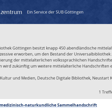
gszentrum
Ein Service der SUB Göttingen
liothek Göttingen besitzt knapp 450 abendländische mittela
ukzessive erworben, um den Bestand der Universalbibliothe
lisierung der mittelalterlichen volkssprachlichen Handschri
ion wird zukünftig um weitere mittelalterliche Handschriften
ultur und Medien, Deutsche Digitale Bibliothek, Neustart 
1 Treff
sch-medizinisch-naturkundliche Sammelhandschrift