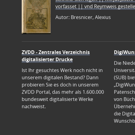
vorfasset || vnd Reymweis gestel
Autor: Bresnicer, Alexius
ZVDD - Zentrales Verzeichnis
DigiWun
digitalisierter Drucke
Die Nied
Ist Ihr gesuchtes Werk noch nicht in
Universit
unserem digitalen Bestand? Dann
(SUB) bie
probieren Sie es doch in unserem
„DigiWun
ZVDD Portal, das mehr als 1.600.000
Patenscha
bundesweit digitalisierte Werke
von Büch
nachweist.
Übernehm
die Digit
Wunschb