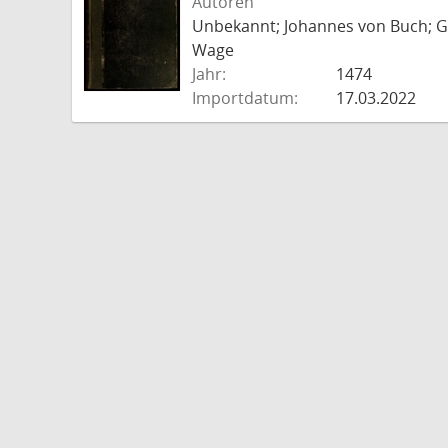
Autoren
Unbekannt; Johannes von Buch; Go
Wage
Jahr:
1474
Importdatum:
17.03.2022