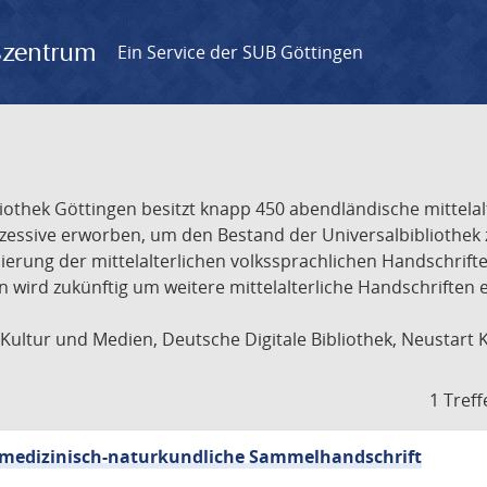
gszentrum
Ein Service der SUB Göttingen
liothek Göttingen besitzt knapp 450 abendländische mittela
ukzessive erworben, um den Bestand der Universalbibliothe
lisierung der mittelalterlichen volkssprachlichen Handschri
ion wird zukünftig um weitere mittelalterliche Handschriften
ultur und Medien, Deutsche Digitale Bibliothek, Neustart 
1 Treff
sch-medizinisch-naturkundliche Sammelhandschrift