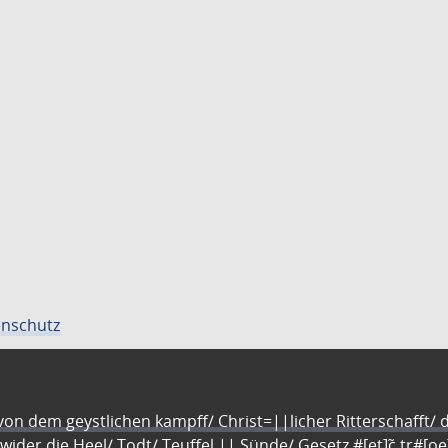
nschutz
n dem geystlichen kampff/ Christ=||licher Ritterschafft/ da
 wider die Heel/ Todt/ Teuffel || Sünde/ Gesetz #[et]c̃ tr#[o