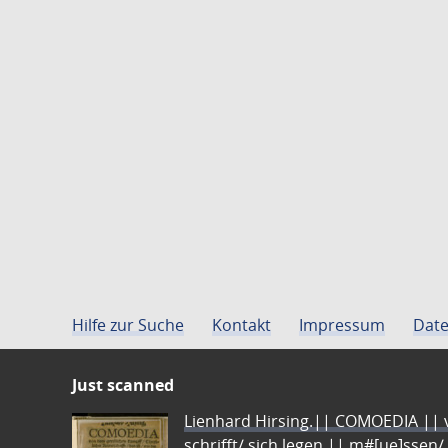
Hilfe zur Suche
Kontakt
Impressum
Date
Just scanned
Lienhard Hirsing.|| COMOEDIA || vo
schrifft/ sich legen || m#[ue]ssen/