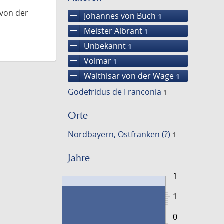
 von der
remove
Johannes von Buch
1
remove
Meister Albrant
1
remove
Unbekannt
1
remove
Volmar
1
remove
Walthisar von der Wage
1
Godefridus de Franconia
1
Orte
Nordbayern, Ostfranken (?)
1
Jahre
1
1
0