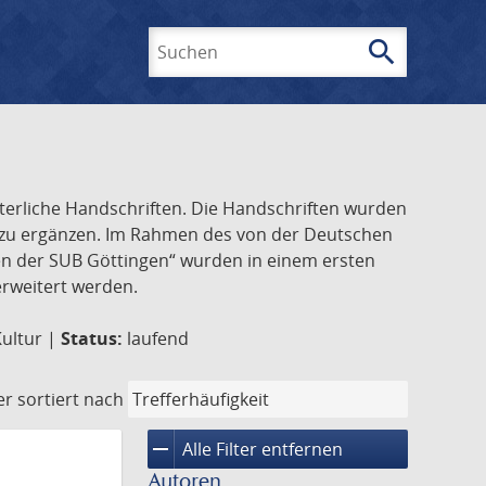
search
Suchen
lterliche Handschriften. Die Handschriften wurden
k zu ergänzen. Im Rahmen des von der Deutschen
ften der SUB Göttingen“ wurden in einem ersten
 erweitert werden.
Kultur |
Status:
laufend
er
sortiert nach
remove
Alle Filter entfernen
Autoren