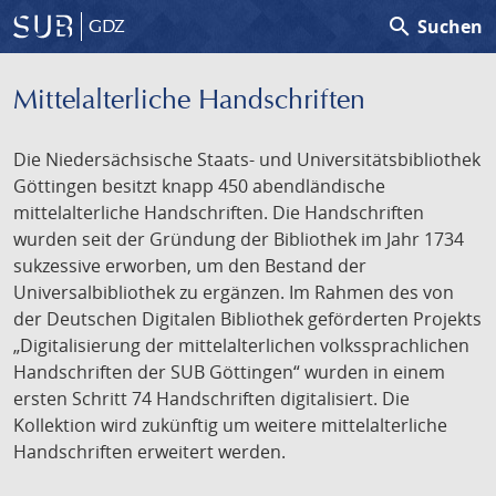
search
Suchen
GDZ
Mittelalterliche Handschriften
Die Niedersächsische Staats- und Universitätsbibliothek
Göttingen besitzt knapp 450 abendländische
mittelalterliche Handschriften. Die Handschriften
wurden seit der Gründung der Bibliothek im Jahr 1734
sukzessive erworben, um den Bestand der
Universalbibliothek zu ergänzen. Im Rahmen des von
der Deutschen Digitalen Bibliothek geförderten Projekts
„Digitalisierung der mittelalterlichen volkssprachlichen
Handschriften der SUB Göttingen“ wurden in einem
ersten Schritt 74 Handschriften digitalisiert. Die
Kollektion wird zukünftig um weitere mittelalterliche
Handschriften erweitert werden.