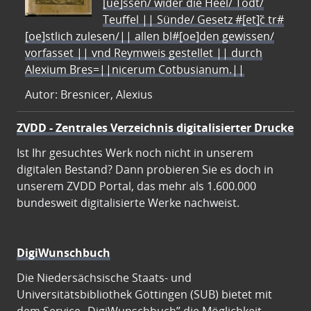
[ue]ssen/ wider die Heel/ Todt/
Teuffel || Sünde/ Gesetz #[et]c̃ tr#
[oe]stlich zulesen/|| allen bl#[oe]den gewissen/
vorfasset || vnd Reymweis gestellet || durch
Alexium Bres=||nicerum Cotbusianum.||
Autor: Bresnicer, Alexius
ZVDD - Zentrales Verzeichnis digitalisierter Drucke
Ist Ihr gesuchtes Werk noch nicht in unserem
digitalen Bestand? Dann probieren Sie es doch in
unserem ZVDD Portal, das mehr als 1.600.000
bundesweit digitalisierte Werke nachweist.
DigiWunschbuch
Die Niedersächsische Staats- und
Universitätsbibliothek Göttingen (SUB) bietet mit