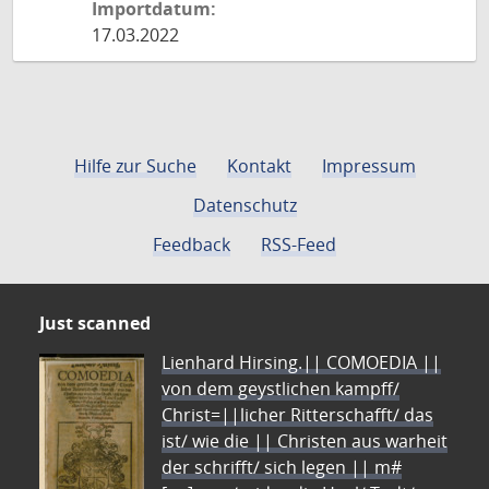
Importdatum:
17.03.2022
Hilfe zur Suche
Kontakt
Impressum
Datenschutz
Feedback
RSS-Feed
Just scanned
Lienhard Hirsing.|| COMOEDIA ||
von dem geystlichen kampff/
Christ=||licher Ritterschafft/ das
ist/ wie die || Christen aus warheit
der schrifft/ sich legen || m#