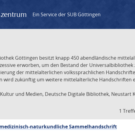
gszentrum
Ein Service der SUB Göttingen
liothek Göttingen besitzt knapp 450 abendländische mittela
ukzessive erworben, um den Bestand der Universalbibliothe
lisierung der mittelalterlichen volkssprachlichen Handschri
ion wird zukünftig um weitere mittelalterliche Handschriften
ultur und Medien, Deutsche Digitale Bibliothek, Neustart 
1 Treff
sch-medizinisch-naturkundliche Sammelhandschrift