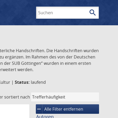
search
Suchen
lterliche Handschriften. Die Handschriften wurden
k zu ergänzen. Im Rahmen des von der Deutschen
ften der SUB Göttingen“ wurden in einem ersten
 erweitert werden.
Kultur |
Status:
laufend
er
sortiert nach
remove
Alle Filter entfernen
Autoren