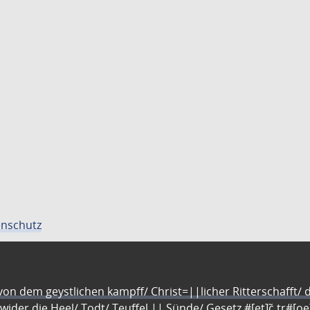
nschutz
n dem geystlichen kampff/ Christ=||licher Ritterschafft/ da
 wider die Heel/ Todt/ Teuffel || Sünde/ Gesetz #[et]c̃ tr#[o