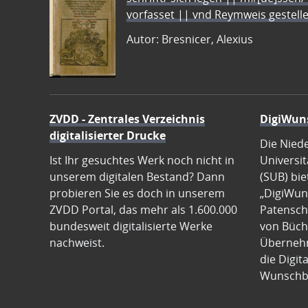
vorfasset || vnd Reymweis gestel
Autor: Bresnicer, Alexius
ZVDD - Zentrales Verzeichnis
DigiWun
digitalisierter Drucke
Die Nied
Ist Ihr gesuchtes Werk noch nicht in
Universit
unserem digitalen Bestand? Dann
(SUB) bie
probieren Sie es doch in unserem
„DigiWun
ZVDD Portal, das mehr als 1.600.000
Patenscha
bundesweit digitalisierte Werke
von Büch
nachweist.
Übernehm
die Digit
Wunschb