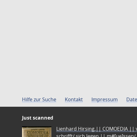
Hilfe zur Suche
Kontakt
Impressum
Date
Just scanned
Lienhard Hirsing.|| COMOEDIA || vo
schrifft/ sich legen || m#[ue]ssen/