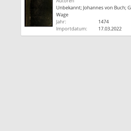
Autoren
Unbekannt; Johannes von Buch; Go
Wage
Jahr:
1474
Importdatum:
17.03.2022