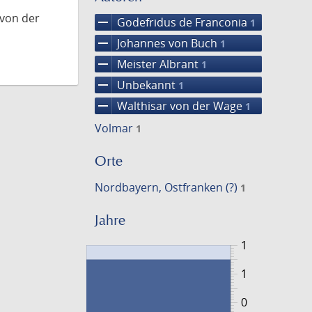
 von der
remove
Godefridus de Franconia
1
remove
Johannes von Buch
1
remove
Meister Albrant
1
remove
Unbekannt
1
remove
Walthisar von der Wage
1
Volmar
1
Orte
Nordbayern, Ostfranken (?)
1
Jahre
1
1
0