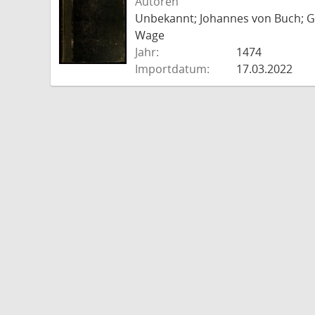
Autoren
Unbekannt; Johannes von Buch; Go
Wage
Jahr:
1474
Importdatum:
17.03.2022