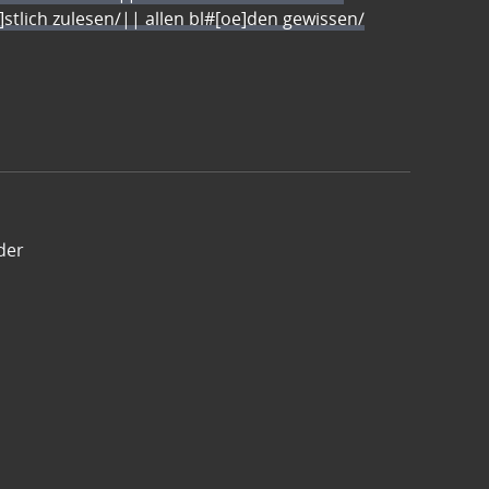
e]stlich zulesen/|| allen bl#[oe]den gewissen/
der