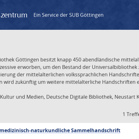
gszentrum
Ein Service der SUB Göttingen
liothek Göttingen besitzt knapp 450 abendländische mittela
ukzessive erworben, um den Bestand der Universalbibliothe
lisierung der mittelalterlichen volkssprachlichen Handschri
ion wird zukünftig um weitere mittelalterliche Handschriften
ultur und Medien, Deutsche Digitale Bibliothek, Neustart 
1 Treff
sch-medizinisch-naturkundliche Sammelhandschrift