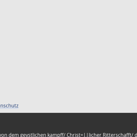
nschutz
n dem geystlichen kampff/ Christ=||licher Ritterschafft/ da