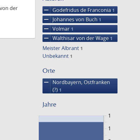
 von der
remove
Godefridus de Franconia
1
remove
Johannes von Buch
1
remove
Volmar
1
remove
Walthisar von der Wage
1
Meister Albrant
1
Unbekannt
1
Orte
remove
Nordbayern, Ostfranken
(?)
1
Jahre
1
1