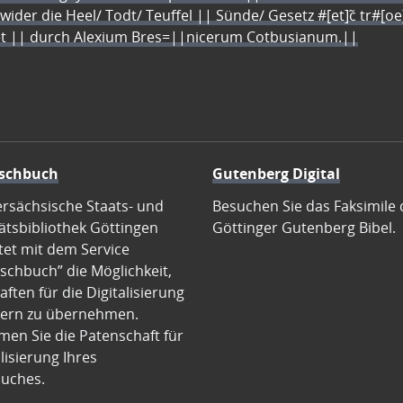
 wider die Heel/ Todt/ Teuffel || Sünde/ Gesetz #[et]c̃ tr#[o
let || durch Alexium Bres=||nicerum Cotbusianum.||
schbuch
Gutenberg Digital
ersächsische Staats- und
Besuchen Sie das Faksimile 
ätsbibliothek Göttingen
Göttinger Gutenberg Bibel.
tet mit dem Service
schbuch” die Möglichkeit,
ften für die Digitalisierung
ern zu übernehmen.
en Sie die Patenschaft für
alisierung Ihres
uches.