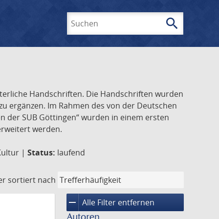
search
Suchen
lterliche Handschriften. Die Handschriften wurden
k zu ergänzen. Im Rahmen des von der Deutschen
ften der SUB Göttingen“ wurden in einem ersten
 erweitert werden.
Kultur |
Status:
laufend
er
sortiert nach
remove
Alle Filter entfernen
Autoren