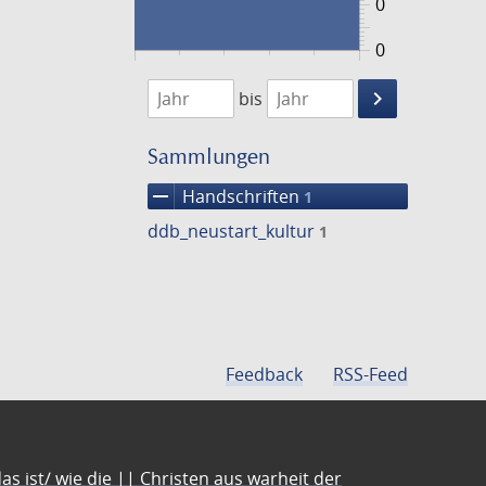
0
0
1474
1475
keyboard_arrow_right
bis
Suche
einschränke
Sammlungen
remove
Handschriften
1
ddb_neustart_kultur
1
Feedback
RSS-Feed
s ist/ wie die || Christen aus warheit der