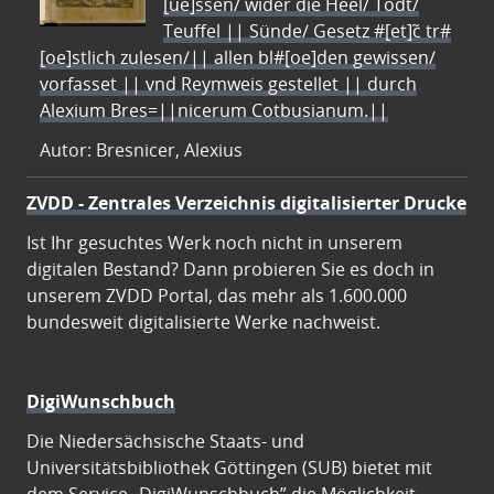
[ue]ssen/ wider die Heel/ Todt/
Teuffel || Sünde/ Gesetz #[et]c̃ tr#
[oe]stlich zulesen/|| allen bl#[oe]den gewissen/
vorfasset || vnd Reymweis gestellet || durch
Alexium Bres=||nicerum Cotbusianum.||
Autor: Bresnicer, Alexius
ZVDD - Zentrales Verzeichnis digitalisierter Drucke
Ist Ihr gesuchtes Werk noch nicht in unserem
digitalen Bestand? Dann probieren Sie es doch in
unserem ZVDD Portal, das mehr als 1.600.000
bundesweit digitalisierte Werke nachweist.
DigiWunschbuch
Die Niedersächsische Staats- und
Universitätsbibliothek Göttingen (SUB) bietet mit