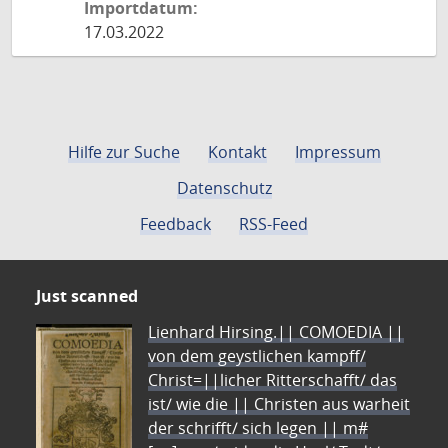
Importdatum:
17.03.2022
Hilfe zur Suche
Kontakt
Impressum
Datenschutz
Feedback
RSS-Feed
Just scanned
Lienhard Hirsing.|| COMOEDIA ||
von dem geystlichen kampff/
Christ=||licher Ritterschafft/ das
ist/ wie die || Christen aus warheit
der schrifft/ sich legen || m#