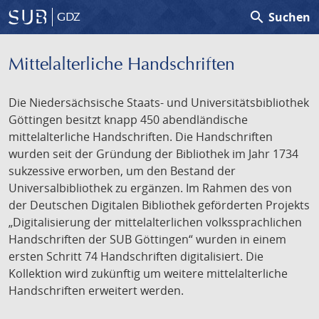
search
Suchen
GDZ
Mittelalterliche Handschriften
Die Niedersächsische Staats- und Universitätsbibliothek
Göttingen besitzt knapp 450 abendländische
mittelalterliche Handschriften. Die Handschriften
wurden seit der Gründung der Bibliothek im Jahr 1734
sukzessive erworben, um den Bestand der
Universalbibliothek zu ergänzen. Im Rahmen des von
der Deutschen Digitalen Bibliothek geförderten Projekts
„Digitalisierung der mittelalterlichen volkssprachlichen
Handschriften der SUB Göttingen“ wurden in einem
ersten Schritt 74 Handschriften digitalisiert. Die
Kollektion wird zukünftig um weitere mittelalterliche
Handschriften erweitert werden.