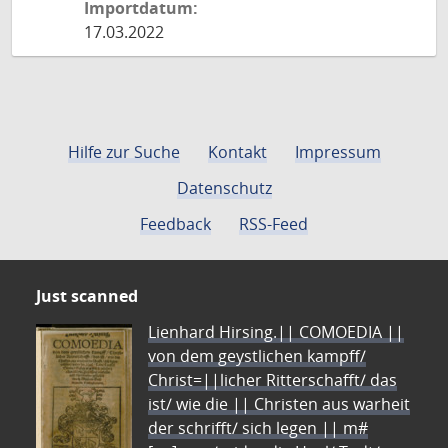
Importdatum:
17.03.2022
Hilfe zur Suche
Kontakt
Impressum
Datenschutz
Feedback
RSS-Feed
Just scanned
Lienhard Hirsing.|| COMOEDIA ||
von dem geystlichen kampff/
Christ=||licher Ritterschafft/ das
ist/ wie die || Christen aus warheit
der schrifft/ sich legen || m#