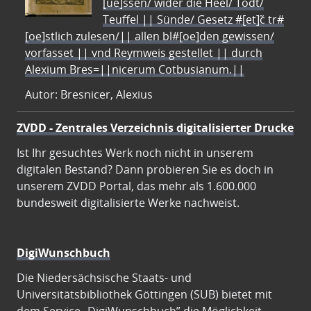
[ue]ssen/ wider die Heel/ Todt/
Teuffel || Sünde/ Gesetz #[et]c̃ tr#
[oe]stlich zulesen/|| allen bl#[oe]den gewissen/
vorfasset || vnd Reymweis gestellet || durch
Alexium Bres=||nicerum Cotbusianum.||
Autor: Bresnicer, Alexius
ZVDD - Zentrales Verzeichnis digitalisierter Drucke
Ist Ihr gesuchtes Werk noch nicht in unserem
digitalen Bestand? Dann probieren Sie es doch in
unserem ZVDD Portal, das mehr als 1.600.000
bundesweit digitalisierte Werke nachweist.
DigiWunschbuch
Die Niedersächsische Staats- und
Universitätsbibliothek Göttingen (SUB) bietet mit