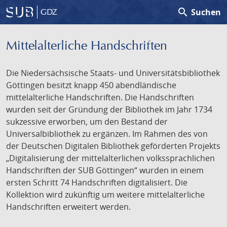
search
Suchen
GDZ
Mittelalterliche Handschriften
Die Niedersächsische Staats- und Universitätsbibliothek
Göttingen besitzt knapp 450 abendländische
mittelalterliche Handschriften. Die Handschriften
wurden seit der Gründung der Bibliothek im Jahr 1734
sukzessive erworben, um den Bestand der
Universalbibliothek zu ergänzen. Im Rahmen des von
der Deutschen Digitalen Bibliothek geförderten Projekts
„Digitalisierung der mittelalterlichen volkssprachlichen
Handschriften der SUB Göttingen“ wurden in einem
ersten Schritt 74 Handschriften digitalisiert. Die
Kollektion wird zukünftig um weitere mittelalterliche
Handschriften erweitert werden.