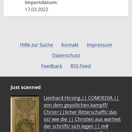
Importdatum:
17.03.2022
Hilfe zur Suche
Kontakt
Impressum
Datenschutz
Feedback
RSS-Feed
Just scanned
Lienhard Hirsing.|| COMOEDIA ||
von dem geystlichen kampff/
Christ=||licher Ritterschafft/ das
ist/ wie die || Christen aus warheit
der schrifft/ sich legen || m#