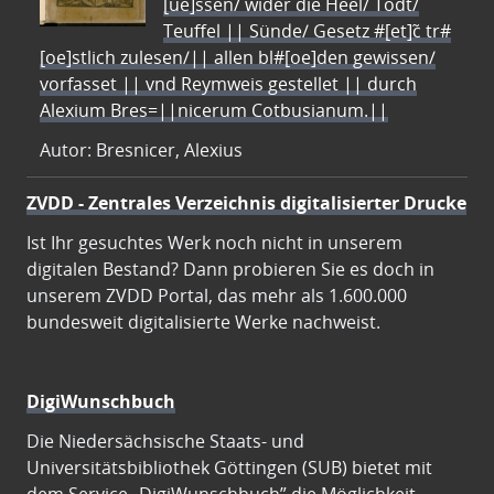
[ue]ssen/ wider die Heel/ Todt/
Teuffel || Sünde/ Gesetz #[et]c̃ tr#
[oe]stlich zulesen/|| allen bl#[oe]den gewissen/
vorfasset || vnd Reymweis gestellet || durch
Alexium Bres=||nicerum Cotbusianum.||
Autor: Bresnicer, Alexius
ZVDD - Zentrales Verzeichnis digitalisierter Drucke
Ist Ihr gesuchtes Werk noch nicht in unserem
digitalen Bestand? Dann probieren Sie es doch in
unserem ZVDD Portal, das mehr als 1.600.000
bundesweit digitalisierte Werke nachweist.
DigiWunschbuch
Die Niedersächsische Staats- und
Universitätsbibliothek Göttingen (SUB) bietet mit