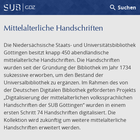
search
Suchen
GDZ
Mittelalterliche Handschriften
Die Niedersächsische Staats- und Universitätsbibliothek
Göttingen besitzt knapp 450 abendländische
mittelalterliche Handschriften. Die Handschriften
wurden seit der Gründung der Bibliothek im Jahr 1734
sukzessive erworben, um den Bestand der
Universalbibliothek zu ergänzen. Im Rahmen des von
der Deutschen Digitalen Bibliothek geförderten Projekts
„Digitalisierung der mittelalterlichen volkssprachlichen
Handschriften der SUB Göttingen“ wurden in einem
ersten Schritt 74 Handschriften digitalisiert. Die
Kollektion wird zukünftig um weitere mittelalterliche
Handschriften erweitert werden.