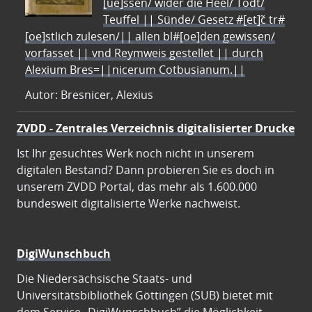
[ue]ssen/ wider die Heel/ Todt/
Teuffel || Sünde/ Gesetz #[et]c̃ tr#
[oe]stlich zulesen/|| allen bl#[oe]den gewissen/
vorfasset || vnd Reymweis gestellet || durch
Alexium Bres=||nicerum Cotbusianum.||
Autor: Bresnicer, Alexius
ZVDD - Zentrales Verzeichnis digitalisierter Drucke
Ist Ihr gesuchtes Werk noch nicht in unserem
digitalen Bestand? Dann probieren Sie es doch in
unserem ZVDD Portal, das mehr als 1.600.000
bundesweit digitalisierte Werke nachweist.
DigiWunschbuch
Die Niedersächsische Staats- und
Universitätsbibliothek Göttingen (SUB) bietet mit