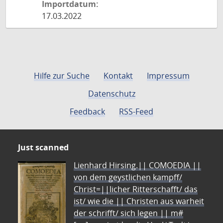
Importdatum:
17.03.2022
Hilfe zur Suche
Kontakt
Impressum
Datenschutz
Feedback
RSS-Feed
Just scanned
Lienhard Hirsing.|| COMOEDIA ||
von dem geystlichen kampff/
Christ=||licher Ritterschafft/ das
ist/ wie die || Christen aus warheit
der schrifft/ sich legen || m#