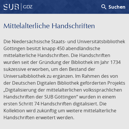
search
Suchen
GDZ
Mittelalterliche Handschriften
Die Niedersächsische Staats- und Universitätsbibliothek
Göttingen besitzt knapp 450 abendländische
mittelalterliche Handschriften. Die Handschriften
wurden seit der Gründung der Bibliothek im Jahr 1734
sukzessive erworben, um den Bestand der
Universalbibliothek zu ergänzen. Im Rahmen des von
der Deutschen Digitalen Bibliothek geförderten Projekts
„Digitalisierung der mittelalterlichen volkssprachlichen
Handschriften der SUB Göttingen“ wurden in einem
ersten Schritt 74 Handschriften digitalisiert. Die
Kollektion wird zukünftig um weitere mittelalterliche
Handschriften erweitert werden.