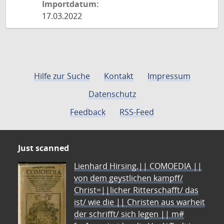
Importdatum:
17.03.2022
Hilfe zur Suche
Kontakt
Impressum
Datenschutz
Feedback
RSS-Feed
Just scanned
Lienhard Hirsing.|| COMOEDIA ||
von dem geystlichen kampff/
Christ=||licher Ritterschafft/ das
ist/ wie die || Christen aus warheit
der schrifft/ sich legen || m#