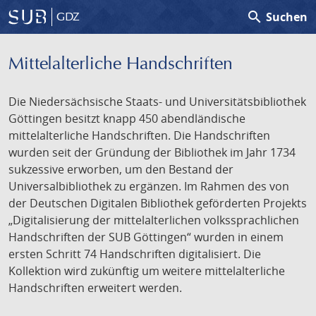
search
Suchen
GDZ
Mittelalterliche Handschriften
Die Niedersächsische Staats- und Universitätsbibliothek
Göttingen besitzt knapp 450 abendländische
mittelalterliche Handschriften. Die Handschriften
wurden seit der Gründung der Bibliothek im Jahr 1734
sukzessive erworben, um den Bestand der
Universalbibliothek zu ergänzen. Im Rahmen des von
der Deutschen Digitalen Bibliothek geförderten Projekts
„Digitalisierung der mittelalterlichen volkssprachlichen
Handschriften der SUB Göttingen“ wurden in einem
ersten Schritt 74 Handschriften digitalisiert. Die
Kollektion wird zukünftig um weitere mittelalterliche
Handschriften erweitert werden.