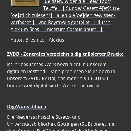
[ue]ssen/ wider die Heel/ Todt/
Teuffel || Sünde/ Gesetz #[et]c̃ tr#
[oe]stlich zulesen/|| allen bl#[oe]den gewissen/
vorfasset || vnd Reymweis gestellet || durch
Alexium Bres=||nicerum Cotbusianum.||
Autor: Bresnicer, Alexius
ZVDD - Zentrales Verzeichnis digitalisierter Drucke
Ist Ihr gesuchtes Werk noch nicht in unserem
digitalen Bestand? Dann probieren Sie es doch in
unserem ZVDD Portal, das mehr als 1.600.000
bundesweit digitalisierte Werke nachweist.
DigiWunschbuch
Die Niedersächsische Staats- und
Universitätsbibliothek Göttingen (SUB) bietet mit