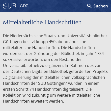
search
Suchen
GDZ
Mittelalterliche Handschriften
Die Niedersächsische Staats- und Universitätsbibliothek
Göttingen besitzt knapp 450 abendländische
mittelalterliche Handschriften. Die Handschriften
wurden seit der Gründung der Bibliothek im Jahr 1734
sukzessive erworben, um den Bestand der
Universalbibliothek zu ergänzen. Im Rahmen des von
der Deutschen Digitalen Bibliothek geförderten Projekts
„Digitalisierung der mittelalterlichen volkssprachlichen
Handschriften der SUB Göttingen“ wurden in einem
ersten Schritt 74 Handschriften digitalisiert. Die
Kollektion wird zukünftig um weitere mittelalterliche
Handschriften erweitert werden.