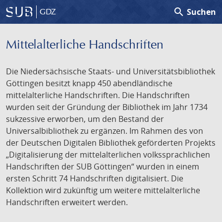
search
Suchen
GDZ
Mittelalterliche Handschriften
Die Niedersächsische Staats- und Universitätsbibliothek
Göttingen besitzt knapp 450 abendländische
mittelalterliche Handschriften. Die Handschriften
wurden seit der Gründung der Bibliothek im Jahr 1734
sukzessive erworben, um den Bestand der
Universalbibliothek zu ergänzen. Im Rahmen des von
der Deutschen Digitalen Bibliothek geförderten Projekts
„Digitalisierung der mittelalterlichen volkssprachlichen
Handschriften der SUB Göttingen“ wurden in einem
ersten Schritt 74 Handschriften digitalisiert. Die
Kollektion wird zukünftig um weitere mittelalterliche
Handschriften erweitert werden.