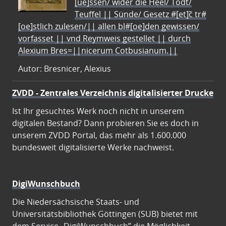
[ue]ssen/ wider die Heel/ Todt/
Teuffel || Sünde/ Gesetz #[et]c̃ tr#
[oe]stlich zulesen/|| allen bl#[oe]den gewissen/
vorfasset || vnd Reymweis gestellet || durch
Alexium Bres=||nicerum Cotbusianum.||
Autor: Bresnicer, Alexius
ZVDD - Zentrales Verzeichnis digitalisierter Drucke
Ist Ihr gesuchtes Werk noch nicht in unserem
digitalen Bestand? Dann probieren Sie es doch in
unserem ZVDD Portal, das mehr als 1.600.000
bundesweit digitalisierte Werke nachweist.
DigiWunschbuch
Die Niedersächsische Staats- und
Universitätsbibliothek Göttingen (SUB) bietet mit