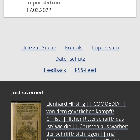
Importdatum:
17.03.2022
Hilfe zur Suche
Kontakt
Impressum
Datenschutz
Feedback
RSS-Feed
Just scanned
Lienhard Hirsing.|| COMOEDIA ||
von dem geystlichen kampff/
Christ=||licher Ritterschafft/ das
ist/ wie die || Christen aus warheit
der schrifft/ sich legen || m#