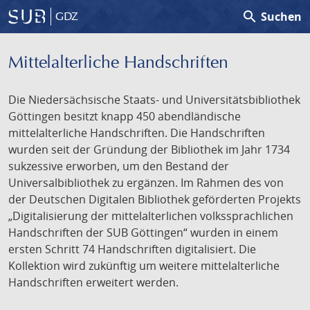
search
Suchen
GDZ
Mittelalterliche Handschriften
Die Niedersächsische Staats- und Universitätsbibliothek
Göttingen besitzt knapp 450 abendländische
mittelalterliche Handschriften. Die Handschriften
wurden seit der Gründung der Bibliothek im Jahr 1734
sukzessive erworben, um den Bestand der
Universalbibliothek zu ergänzen. Im Rahmen des von
der Deutschen Digitalen Bibliothek geförderten Projekts
„Digitalisierung der mittelalterlichen volkssprachlichen
Handschriften der SUB Göttingen“ wurden in einem
ersten Schritt 74 Handschriften digitalisiert. Die
Kollektion wird zukünftig um weitere mittelalterliche
Handschriften erweitert werden.