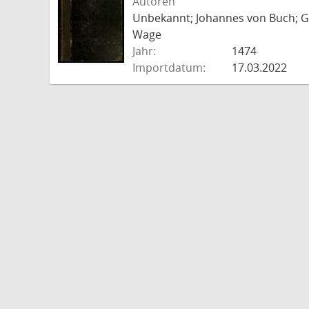
Autoren
Unbekannt; Johannes von Buch; Go
Wage
Jahr:
1474
Importdatum:
17.03.2022