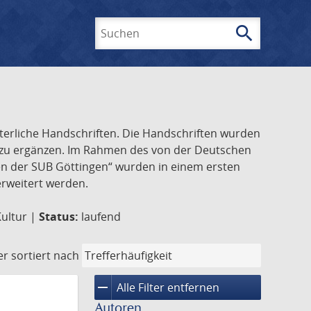
search
Suchen
lterliche Handschriften. Die Handschriften wurden
k zu ergänzen. Im Rahmen des von der Deutschen
ften der SUB Göttingen“ wurden in einem ersten
 erweitert werden.
Kultur |
Status:
laufend
er
sortiert nach
remove
Alle Filter entfernen
Autoren