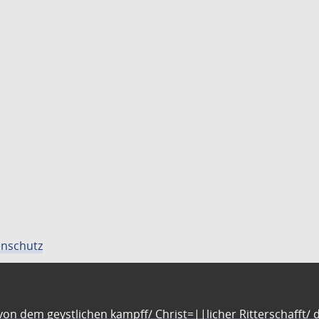
nschutz
n dem geystlichen kampff/ Christ=||licher Ritterschafft/ da