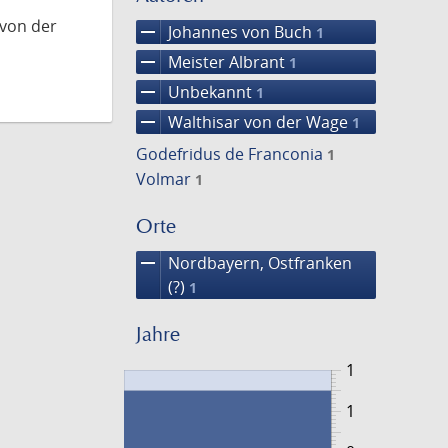
 von der
remove
Johannes von Buch
1
remove
Meister Albrant
1
remove
Unbekannt
1
remove
Walthisar von der Wage
1
Godefridus de Franconia
1
Volmar
1
Orte
remove
Nordbayern, Ostfranken
(?)
1
Jahre
1
1