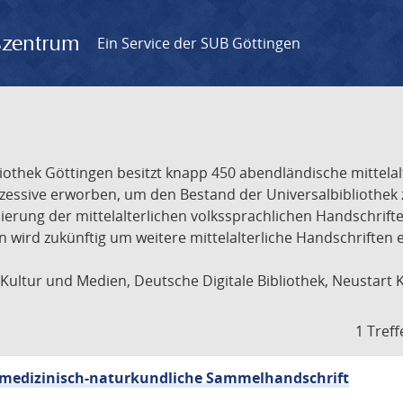
gszentrum
Ein Service der SUB Göttingen
liothek Göttingen besitzt knapp 450 abendländische mittela
ukzessive erworben, um den Bestand der Universalbibliothe
lisierung der mittelalterlichen volkssprachlichen Handschri
ion wird zukünftig um weitere mittelalterliche Handschriften
ultur und Medien, Deutsche Digitale Bibliothek, Neustart 
1 Treff
sch-medizinisch-naturkundliche Sammelhandschrift