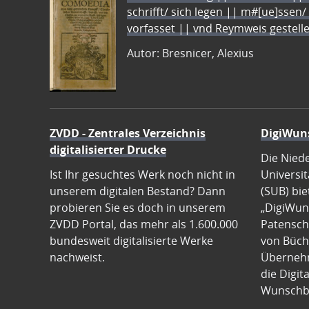
schrifft/ sich legen || m#[ue]ssen/
vorfasset || vnd Reymweis gestel
Autor: Bresnicer, Alexius
ZVDD - Zentrales Verzeichnis
DigiWun
digitalisierter Drucke
Die Nied
Ist Ihr gesuchtes Werk noch nicht in
Universit
unserem digitalen Bestand? Dann
(SUB) bie
probieren Sie es doch in unserem
„DigiWun
ZVDD Portal, das mehr als 1.600.000
Patenscha
bundesweit digitalisierte Werke
von Büch
nachweist.
Übernehm
die Digit
Wunschb