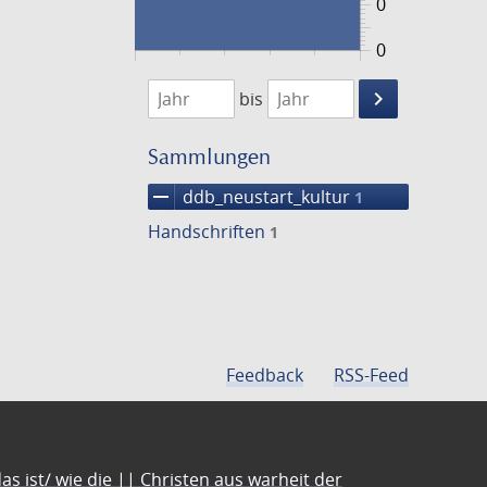
0
0
1474
1475
keyboard_arrow_right
bis
Suche
einschränke
Sammlungen
remove
ddb_neustart_kultur
1
Handschriften
1
Feedback
RSS-Feed
s ist/ wie die || Christen aus warheit der