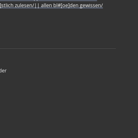
e]stlich zulesen/|| allen bl#[oe]den gewissen/
der