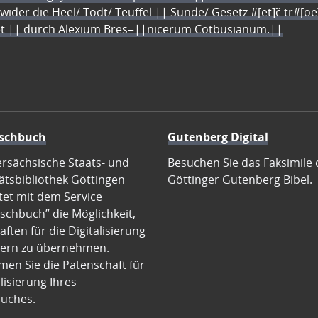
 wider die Heel/ Todt/ Teuffel || Sünde/ Gesetz #[et]c̃ tr#[o
let || durch Alexium Bres=||nicerum Cotbusianum.||
schbuch
Gutenberg Digital
ersächsische Staats- und
Besuchen Sie das Faksimile 
ätsbibliothek Göttingen
Göttinger Gutenberg Bibel.
tet mit dem Service
schbuch” die Möglichkeit,
ften für die Digitalisierung
ern zu übernehmen.
en Sie die Patenschaft für
alisierung Ihres
uches.