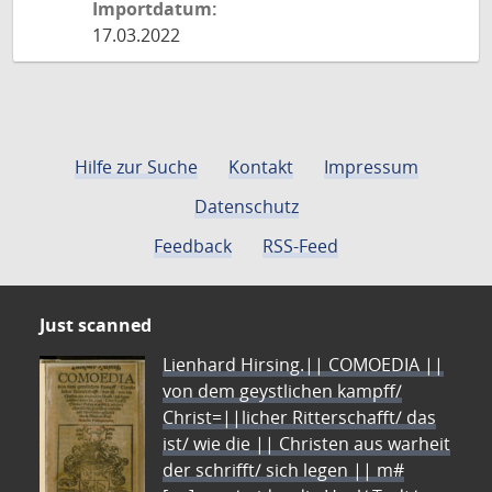
Importdatum:
17.03.2022
Hilfe zur Suche
Kontakt
Impressum
Datenschutz
Feedback
RSS-Feed
Just scanned
Lienhard Hirsing.|| COMOEDIA ||
von dem geystlichen kampff/
Christ=||licher Ritterschafft/ das
ist/ wie die || Christen aus warheit
der schrifft/ sich legen || m#