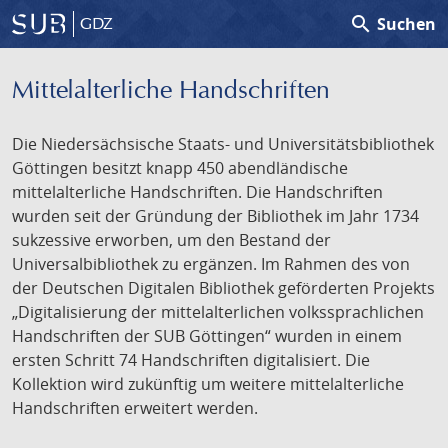
search
Suchen
GDZ
Mittelalterliche Handschriften
Die Niedersächsische Staats- und Universitätsbibliothek
Göttingen besitzt knapp 450 abendländische
mittelalterliche Handschriften. Die Handschriften
wurden seit der Gründung der Bibliothek im Jahr 1734
sukzessive erworben, um den Bestand der
Universalbibliothek zu ergänzen. Im Rahmen des von
der Deutschen Digitalen Bibliothek geförderten Projekts
„Digitalisierung der mittelalterlichen volkssprachlichen
Handschriften der SUB Göttingen“ wurden in einem
ersten Schritt 74 Handschriften digitalisiert. Die
Kollektion wird zukünftig um weitere mittelalterliche
Handschriften erweitert werden.