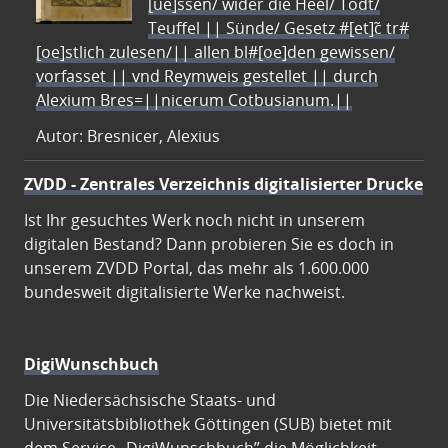
[ue]ssen/ wider die Heel/ Todt/
Teuffel || Sünde/ Gesetz #[et]c̃ tr#
[oe]stlich zulesen/|| allen bl#[oe]den gewissen/
vorfasset || vnd Reymweis gestellet || durch
Alexium Bres=||nicerum Cotbusianum.||
Autor: Bresnicer, Alexius
ZVDD - Zentrales Verzeichnis digitalisierter Drucke
Ist Ihr gesuchtes Werk noch nicht in unserem
digitalen Bestand? Dann probieren Sie es doch in
unserem ZVDD Portal, das mehr als 1.600.000
bundesweit digitalisierte Werke nachweist.
DigiWunschbuch
Die Niedersächsische Staats- und
Universitätsbibliothek Göttingen (SUB) bietet mit