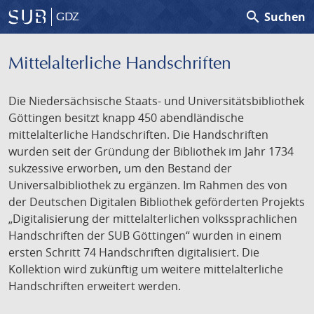
search
Suchen
GDZ
Mittelalterliche Handschriften
Die Niedersächsische Staats- und Universitätsbibliothek
Göttingen besitzt knapp 450 abendländische
mittelalterliche Handschriften. Die Handschriften
wurden seit der Gründung der Bibliothek im Jahr 1734
sukzessive erworben, um den Bestand der
Universalbibliothek zu ergänzen. Im Rahmen des von
der Deutschen Digitalen Bibliothek geförderten Projekts
„Digitalisierung der mittelalterlichen volkssprachlichen
Handschriften der SUB Göttingen“ wurden in einem
ersten Schritt 74 Handschriften digitalisiert. Die
Kollektion wird zukünftig um weitere mittelalterliche
Handschriften erweitert werden.