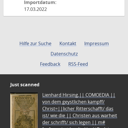
Importdatum:
17.03.2022
Hilfe zur Suche
Kontakt
Impressum
Datenschutz
Feedback
RSS-Feed
Just scanned
Lienhard Hirsing.|| COMOEDIA ||
von dem geystlichen kampff/
Christ=||licher Ritterschafft/ das
ist/ wie die || Christen aus warheit
der schrifft/ sich legen || m#