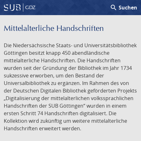
search
Suchen
GDZ
Mittelalterliche Handschriften
Die Niedersächsische Staats- und Universitätsbibliothek
Göttingen besitzt knapp 450 abendländische
mittelalterliche Handschriften. Die Handschriften
wurden seit der Gründung der Bibliothek im Jahr 1734
sukzessive erworben, um den Bestand der
Universalbibliothek zu ergänzen. Im Rahmen des von
der Deutschen Digitalen Bibliothek geförderten Projekts
„Digitalisierung der mittelalterlichen volkssprachlichen
Handschriften der SUB Göttingen“ wurden in einem
ersten Schritt 74 Handschriften digitalisiert. Die
Kollektion wird zukünftig um weitere mittelalterliche
Handschriften erweitert werden.