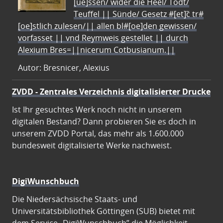
[ue]ssen/ wider die Heel/ Todt/
Teuffel || Sünde/ Gesetz #[et]c̃ tr#
[oe]stlich zulesen/|| allen bl#[oe]den gewissen/
vorfasset || vnd Reymweis gestellet || durch
Alexium Bres=||nicerum Cotbusianum.||
Autor: Bresnicer, Alexius
ZVDD - Zentrales Verzeichnis digitalisierter Drucke
Ist Ihr gesuchtes Werk noch nicht in unserem
digitalen Bestand? Dann probieren Sie es doch in
unserem ZVDD Portal, das mehr als 1.600.000
bundesweit digitalisierte Werke nachweist.
DigiWunschbuch
Die Niedersächsische Staats- und
Universitätsbibliothek Göttingen (SUB) bietet mit