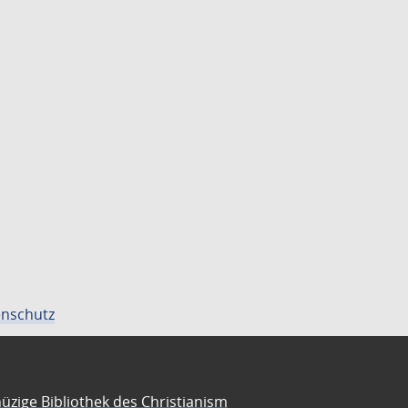
nschutz
üzige Bibliothek des Christianism