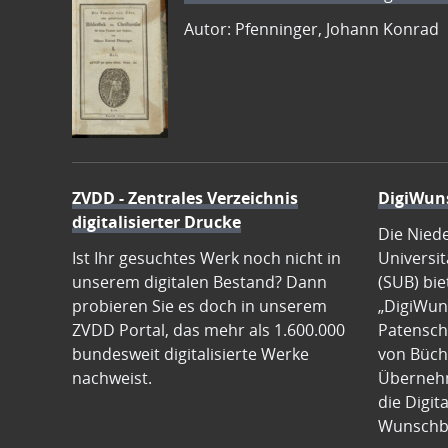
Autor: Pfenninger, Johann Konrad
ZVDD - Zentrales Verzeichnis
DigiWun
digitalisierter Drucke
Die Nied
Ist Ihr gesuchtes Werk noch nicht in
Universit
unserem digitalen Bestand? Dann
(SUB) bie
probieren Sie es doch in unserem
„DigiWun
ZVDD Portal, das mehr als 1.600.000
Patenscha
bundesweit digitalisierte Werke
von Büch
nachweist.
Übernehm
die Digit
Wunschb