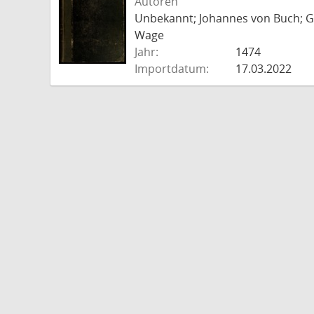
Autoren
Unbekannt; Johannes von Buch; Go
Wage
Jahr:
1474
Importdatum:
17.03.2022