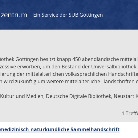
gszentrum
Ein Service der SUB Göttingen
liothek Göttingen besitzt knapp 450 abendländische mittela
ukzessive erworben, um den Bestand der Universalbibliothe
lisierung der mittelalterlichen volkssprachlichen Handschri
ion wird zukünftig um weitere mittelalterliche Handschriften
ultur und Medien, Deutsche Digitale Bibliothek, Neustart 
1 Treff
sch-medizinisch-naturkundliche Sammelhandschrift