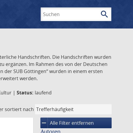
search
Suchen
lterliche Handschriften. Die Handschriften wurden
k zu ergänzen. Im Rahmen des von der Deutschen
ften der SUB Göttingen“ wurden in einem ersten
 erweitert werden.
Kultur |
Status:
laufend
er
sortiert nach
remove
Alle Filter entfernen
Autoren