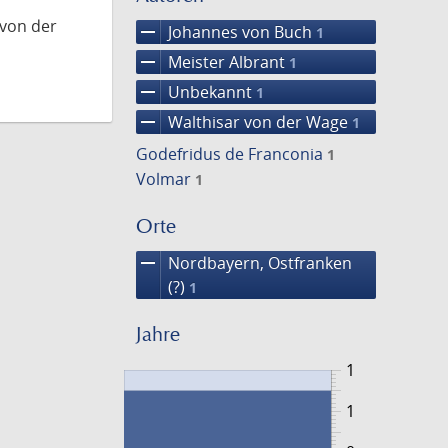
 von der
remove
Johannes von Buch
1
remove
Meister Albrant
1
remove
Unbekannt
1
remove
Walthisar von der Wage
1
Godefridus de Franconia
1
Volmar
1
Orte
remove
Nordbayern, Ostfranken
(?)
1
Jahre
1
1