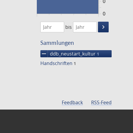
0
0
1474
1475
keyboard_arrow_right
bis
Suche
einschränke
Sammlungen
remove
ddb_neustart_kultur
1
Handschriften
1
Feedback
RSS-Feed