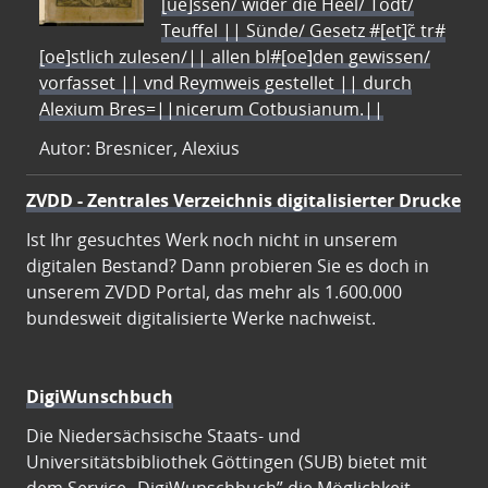
[ue]ssen/ wider die Heel/ Todt/
Teuffel || Sünde/ Gesetz #[et]c̃ tr#
[oe]stlich zulesen/|| allen bl#[oe]den gewissen/
vorfasset || vnd Reymweis gestellet || durch
Alexium Bres=||nicerum Cotbusianum.||
Autor: Bresnicer, Alexius
ZVDD - Zentrales Verzeichnis digitalisierter Drucke
Ist Ihr gesuchtes Werk noch nicht in unserem
digitalen Bestand? Dann probieren Sie es doch in
unserem ZVDD Portal, das mehr als 1.600.000
bundesweit digitalisierte Werke nachweist.
DigiWunschbuch
Die Niedersächsische Staats- und
Universitätsbibliothek Göttingen (SUB) bietet mit