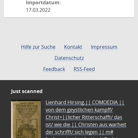
Importdatum:
17.03.2022
Hilfe zur Suche
Kontakt
Impressum
Datenschutz
Feedback
RSS-Feed
Just scanned
Lienhard Hirsing.|| COMOEDIA ||
von dem geystlichen kampff/
Christ=||licher Ritterschafft/ das
ist/ wie die || Christen aus warheit
der schrifft/ sich legen || m#