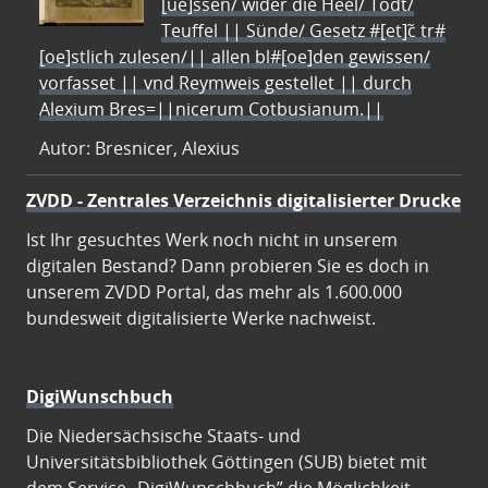
[ue]ssen/ wider die Heel/ Todt/
Teuffel || Sünde/ Gesetz #[et]c̃ tr#
[oe]stlich zulesen/|| allen bl#[oe]den gewissen/
vorfasset || vnd Reymweis gestellet || durch
Alexium Bres=||nicerum Cotbusianum.||
Autor: Bresnicer, Alexius
ZVDD - Zentrales Verzeichnis digitalisierter Drucke
Ist Ihr gesuchtes Werk noch nicht in unserem
digitalen Bestand? Dann probieren Sie es doch in
unserem ZVDD Portal, das mehr als 1.600.000
bundesweit digitalisierte Werke nachweist.
DigiWunschbuch
Die Niedersächsische Staats- und
Universitätsbibliothek Göttingen (SUB) bietet mit