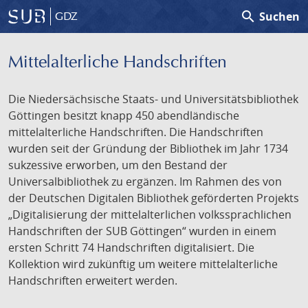
search
Suchen
GDZ
Mittelalterliche Handschriften
Die Niedersächsische Staats- und Universitätsbibliothek
Göttingen besitzt knapp 450 abendländische
mittelalterliche Handschriften. Die Handschriften
wurden seit der Gründung der Bibliothek im Jahr 1734
sukzessive erworben, um den Bestand der
Universalbibliothek zu ergänzen. Im Rahmen des von
der Deutschen Digitalen Bibliothek geförderten Projekts
„Digitalisierung der mittelalterlichen volkssprachlichen
Handschriften der SUB Göttingen“ wurden in einem
ersten Schritt 74 Handschriften digitalisiert. Die
Kollektion wird zukünftig um weitere mittelalterliche
Handschriften erweitert werden.