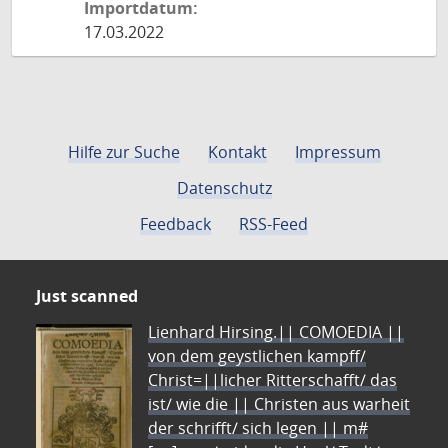
Importdatum:
17.03.2022
Hilfe zur Suche
Kontakt
Impressum
Datenschutz
Feedback
RSS-Feed
Just scanned
Lienhard Hirsing.|| COMOEDIA ||
von dem geystlichen kampff/
Christ=||licher Ritterschafft/ das
ist/ wie die || Christen aus warheit
der schrifft/ sich legen || m#