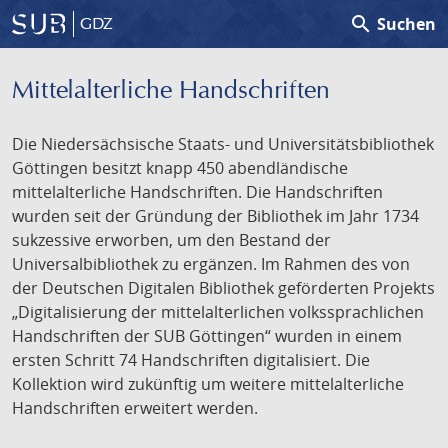
search
Suchen
GDZ
Mittelalterliche Handschriften
Die Niedersächsische Staats- und Universitätsbibliothek
Göttingen besitzt knapp 450 abendländische
mittelalterliche Handschriften. Die Handschriften
wurden seit der Gründung der Bibliothek im Jahr 1734
sukzessive erworben, um den Bestand der
Universalbibliothek zu ergänzen. Im Rahmen des von
der Deutschen Digitalen Bibliothek geförderten Projekts
„Digitalisierung der mittelalterlichen volkssprachlichen
Handschriften der SUB Göttingen“ wurden in einem
ersten Schritt 74 Handschriften digitalisiert. Die
Kollektion wird zukünftig um weitere mittelalterliche
Handschriften erweitert werden.