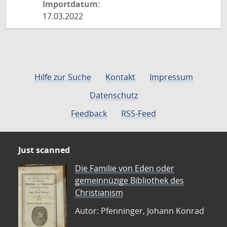
Importdatum:
17.03.2022
Hilfe zur Suche
Kontakt
Impressum
Datenschutz
Feedback
RSS-Feed
Just scanned
Die Familie von Eden oder
gemeinnüzige Bibliothek des
Christianism
Autor: Pfenninger, Johann Konrad