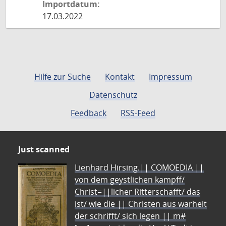
Importdatum:
17.03.2022
Hilfe zur Suche
Kontakt
Impressum
Datenschutz
Feedback
RSS-Feed
Just scanned
Lienhard Hirsing.|| COMOEDIA ||
von dem geystlichen kampff/
Christ=||licher Ritterschafft/ das
ist/ wie die || Christen aus warheit
der schrifft/ sich legen || m#