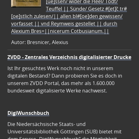
[ue]ssen/ wider die Heel/ Todt/
Teuffel || Sünde/ Gesetz #[et]c̃ tr#
[oe]stlich zulesen/|| allen bl#[oe]den gewissen/
vorfasset || vnd Reymweis gestellet || durch
Alexium Bres=||nicerum Cotbusianum.||
Autor: Bresnicer, Alexius
ZVDD - Zentrales Verzeichnis digitalisierter Drucke
Ist Ihr gesuchtes Werk noch nicht in unserem
digitalen Bestand? Dann probieren Sie es doch in
unserem ZVDD Portal, das mehr als 1.600.000
bundesweit digitalisierte Werke nachweist.
DigiWunschbuch
Die Niedersächsische Staats- und
Universitätsbibliothek Göttingen (SUB) bietet mit