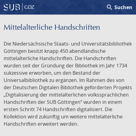
search
Suchen
GDZ
Mittelalterliche Handschriften
Die Niedersächsische Staats- und Universitätsbibliothek
Göttingen besitzt knapp 450 abendländische
mittelalterliche Handschriften. Die Handschriften
wurden seit der Gründung der Bibliothek im Jahr 1734
sukzessive erworben, um den Bestand der
Universalbibliothek zu ergänzen. Im Rahmen des von
der Deutschen Digitalen Bibliothek geförderten Projekts
„Digitalisierung der mittelalterlichen volkssprachlichen
Handschriften der SUB Göttingen“ wurden in einem
ersten Schritt 74 Handschriften digitalisiert. Die
Kollektion wird zukünftig um weitere mittelalterliche
Handschriften erweitert werden.